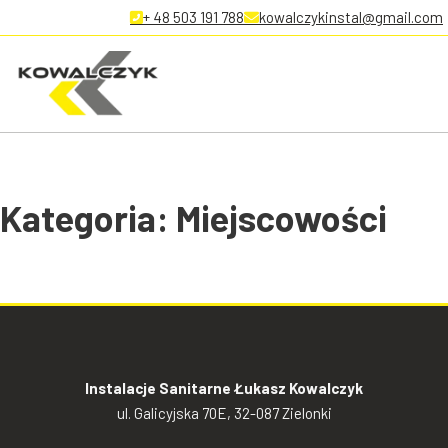
+ 48 503 191 788
kowalczykinstal@gmail.com
Kategoria:
Miejscowości
Instalacje Sanitarne Łukasz Kowalczyk
ul. Galicyjska 70E, 32-087 Zielonki