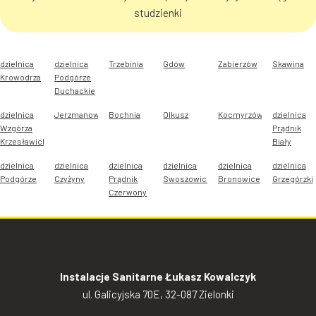
studzienki
dzielnica
dzielnica
Trzebinia
Gdów
Zabierzów
Skawina
Krowodrza
Podgórze
Duchackie
dzielnica
Jerzmanowice
Bochnia
Olkusz
Kocmyrzów
dzielnica
Wzgórza
Prądnik
Krzesławickie
Biały
dzielnica
dzielnica
dzielnica
dzielnica
dzielnica
dzielnica
Podgórze
Czyżyny
Prądnik
Swoszowice
Bronowice
Grzegórzki
Czerwony
Instalacje Sanitarne Łukasz Kowalczyk
ul. Galicyjska 70E, 32-087 Zielonki