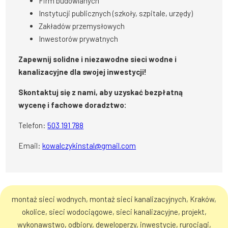
Firm budowlanych
Instytucji publicznych (szkoły, szpitale, urzędy)
Zakładów przemysłowych
Inwestorów prywatnych
Zapewnij solidne i niezawodne sieci wodne i
kanalizacyjne dla swojej inwestycji!
Skontaktuj się z nami, aby uzyskać bezpłatną
wycenę i fachowe doradztwo:
Telefon:
503 191 788
Email:
kowalczykinstal@gmail.com
montaż sieci wodnych, montaż sieci kanalizacyjnych, Kraków,
okolice, sieci wodociągowe, sieci kanalizacyjne, projekt,
wykonawstwo, odbiory, deweloperzy, inwestycje, rurociągi,