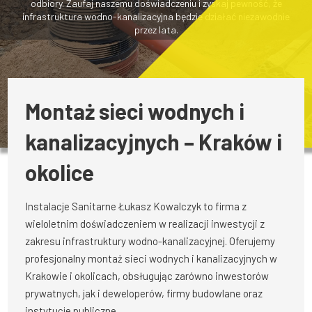
odbiory. Zaufaj naszemu doświadczeniu i zyskaj pewność, że
infrastruktura wodno-kanalizacyjna będzie działać niezawodnie
przez lata.
Montaż sieci wodnych i
kanalizacyjnych – Kraków i
okolice
Instalacje Sanitarne Łukasz Kowalczyk to firma z
wieloletnim doświadczeniem w realizacji inwestycji z
zakresu infrastruktury wodno-kanalizacyjnej. Oferujemy
profesjonalny montaż sieci wodnych i kanalizacyjnych w
Krakowie i okolicach, obsługując zarówno inwestorów
prywatnych, jak i deweloperów, firmy budowlane oraz
instytucje publiczne.