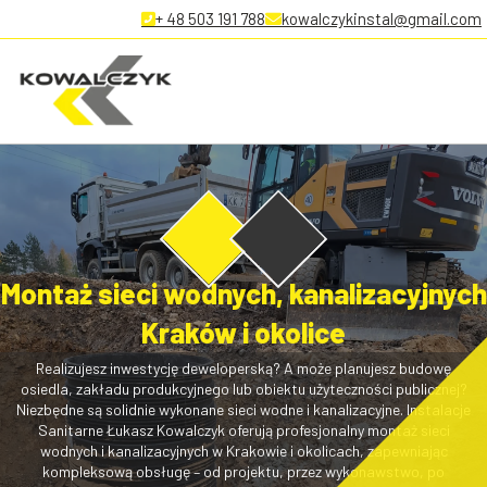
+ 48 503 191 788
kowalczykinstal@gmail.com
Montaż sieci wodnych, kanalizacyjnych
Kraków i okolice
Realizujesz inwestycję deweloperską? A może planujesz budowę
osiedla, zakładu produkcyjnego lub obiektu użyteczności publicznej?
Niezbędne są solidnie wykonane sieci wodne i kanalizacyjne. Instalacje
Sanitarne Łukasz Kowalczyk oferują profesjonalny montaż sieci
wodnych i kanalizacyjnych w Krakowie i okolicach, zapewniając
kompleksową obsługę – od projektu, przez wykonawstwo, po