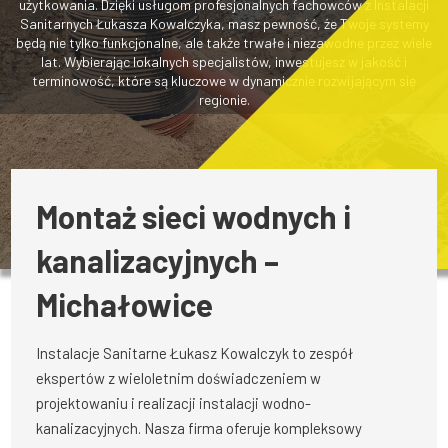
użytkowania. Dzięki usługom profesjonalnych fachowców z Instalacji
Sanitarnych Łukasza Kowalczyka, masz pewność, że Twoje systemy
będą nie tylko funkcjonalne, ale także trwałe i niezawodne przez wiele
lat. Wybierając lokalnych specjalistów, inwestujesz w jakość i
terminowość, które są kluczowe w dynamicznie rozwijającym się
regionie.
Montaż sieci wodnych i
kanalizacyjnych –
Michałowice
Instalacje Sanitarne Łukasz Kowalczyk to zespół
ekspertów z wieloletnim doświadczeniem w
projektowaniu i realizacji instalacji wodno-
kanalizacyjnych. Nasza firma oferuje kompleksowy