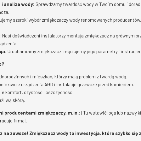
 i analiza wody:
Sprawdzamy twardość wody w Twoim domu i dorad
cza.
ujemy szeroki wybór zmiękczaczy wody renomowanych producentów
:
Nasi doświadczeni instalatorzy montują zmiękczacz na głównym pr
ządzenia.
ja:
Uruchamiamy zmiękczacz, regulujemy jego parametry i instruujem
o?
ednorodzinnych i mieszkań, którzy mają problem z twardą wodą.
onić swoje urządzenia AGD i instalacje grzewcze przed kamieniem.
bie komfort, czystość i oszczędności.
ażliwą skórą.
 producentami zmiękczaczy, m.in.:
[Tu wstawić loga lub nazwy k
acuje firma].
z na zawsze! Zmiękczacz wody to inwestycja, która szybko się 