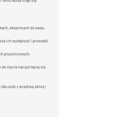
i temu woda staje się
kach, ekspresach do kawy,
sza ich wydajność i prowadzi
ch prysznicowych,
 do mycia naczyń lepiej się
dla osób z wrażliwą skórą i