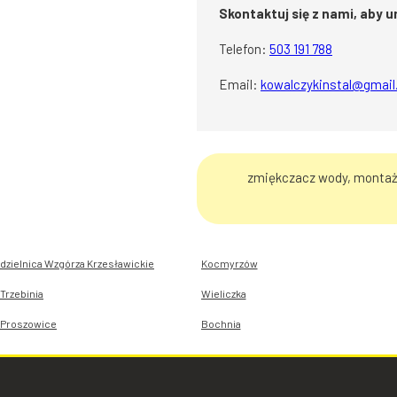
Skontaktuj się z nami, aby 
Telefon:
503 191 788
Email:
kowalczykinstal@gmai
zmiękczacz wody, montaż,
dzielnica Wzgórza Krzesławickie
Kocmyrzów
Trzebinia
Wieliczka
Proszowice
Bochnia