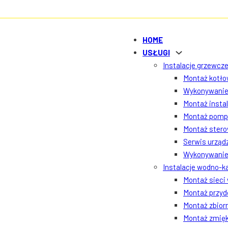
HOME
USŁUGI
Instalacje grzewcze
Montaż kotłow
Wykonywanie 
Montaż insta
Montaż pomp 
Montaż ster
Serwis urządz
Wykonywanie 
Instalacje wodno-k
Montaż sieci
Montaż przyd
Montaż zbior
Montaż zmięk