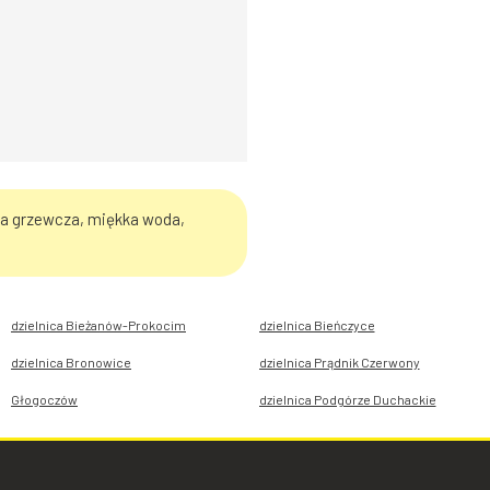
ja grzewcza, miękka woda,
dzielnica Bieżanów-Prokocim
dzielnica Bieńczyce
dzielnica Bronowice
dzielnica Prądnik Czerwony
Głogoczów
dzielnica Podgórze Duchackie