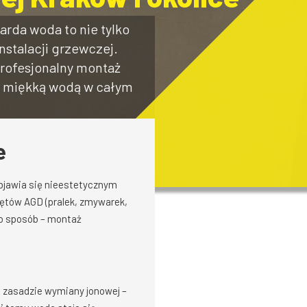
arda woda to nie tylko
nstalacji grzewczej.
profesjonalny montaż
ię miękką wodą w całym
e
bjawia się nieestetycznym
zętów AGD (pralek, zmywarek,
to sposób – montaż
a zasadzie wymiany jonowej –