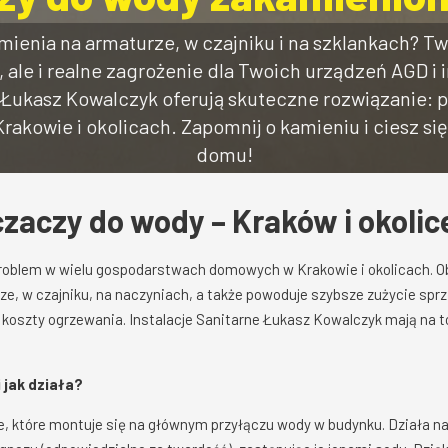
ienia na armaturze, w czajniku i na szklankach? Tw
 ale i realne zagrożenie dla Twoich urządzeń AGD i i
e Łukasz Kowalczyk oferują skuteczne rozwiązanie: 
akowie i okolicach. Zapomnij o kamieniu i ciesz s
domu!
zaczy do wody – Kraków i okolic
oblem w wielu gospodarstwach domowych w Krakowie i okolicach. O
e, w czajniku, na naczyniach, a także powoduje szybsze zużycie spr
 koszty ogrzewania. Instalacje Sanitarne Łukasz Kowalczyk mają na 
 jak działa?
, które montuje się na głównym przyłączu wody w budynku. Działa n