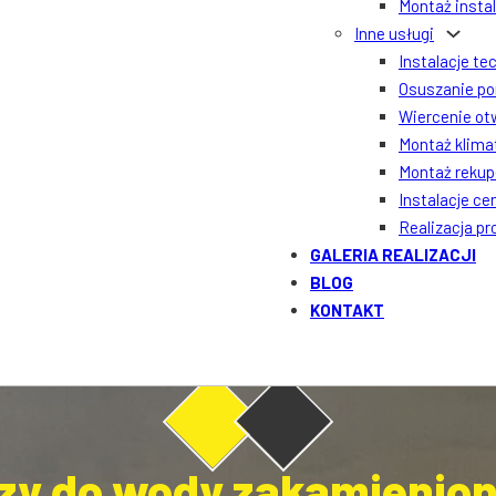
Montaż insta
Inne usługi
Instalacje te
Osuszanie po
Wiercenie ot
Montaż klima
Montaż rekupe
Instalacje ce
Realizacja p
GALERIA REALIZACJI
BLOG
KONTAKT
y do wody zakamienione