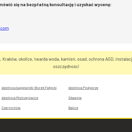
umówić się na bezpłatną konsultację i uzyskać wycenę:
l.com
 Kraków, okolice, twarda woda, kamień, osad, ochrona AGD, instalac
oszczędności
dzielnica Łagiewniki-Borek Fałęcki
dzielnica Podgórze
dzielnica Mistrzejowice
Skawina
Czernichów
Balice