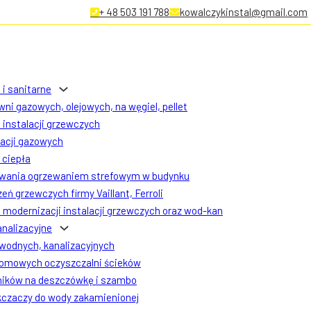
+ 48 503 191 788
kowalczykinstal@gmail.com
 i sanitarne
ni gazowych, olejowych, na węgiel, pellet
instalacji grzewczych
lacji gazowych
ciepła
owania ogrzewaniem strefowym w budynku
eń grzewczych firmy Vaillant, Ferroli
modernizacji instalacji grzewczych oraz wod-kan
analizacyjne
 wodnych, kanalizacyjnych
omowych oczyszczalni ścieków
ników na deszczówkę i szambo
czaczy do wody zakamienionej