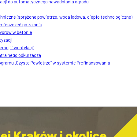
lacji do automatycznego nawadniania ogrodu
chniczne (sprężone powietrze, woda lodowa, ciepło technologiczne)
mieszczeń po zalaniu
worów w betonie
tyzacji
racji i wentylacji
ntralnego odkurzacza
rogramu „Czyste Powietrze” w systemie Prefinansowania
j Kraków i okolice