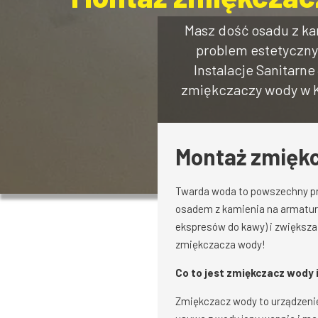
Masz dość osadu z kam
problem estetyczny,
Instalacje Sanitarn
zmiękczaczy wody w Kr
Montaż zmiękc
Twarda woda to powszechny pr
osadem z kamienia na armaturz
ekspresów do kawy) i zwiększa
zmiękczacza wody!
Co to jest zmiękczacz wody i
Zmiękczacz wody to urządzenie