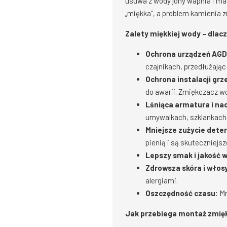
usuwa z wody jony wapnia i mag
„miękka”, a problem kamienia z
Zalety miękkiej wody – dl
Ochrona urządzeń AGD
czajnikach, przedłużając
Ochrona instalacji grz
do awarii. Zmiękczacz wo
Lśniąca armatura i na
umywalkach, szklankach 
Mniejsze zużycie dete
pienią i są skuteczniejs
Lepszy smak i jakość 
Zdrowsza skóra i włos
alergiami.
Oszczędność czasu:
Mn
Jak przebiega montaż zmię