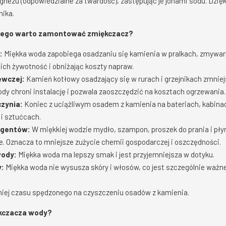
nezu (odpowiedzialne za twardość), zastępując je jonami sodu. Dzięk
nika.
aczego warto zamontować zmiękczacz?
:
Miękka woda zapobiega osadzaniu się kamienia w pralkach, zmywar
 ich żywotność i obniżając koszty napraw.
ewczej:
Kamień kotłowy osadzający się w rurach i grzejnikach zmniej
dy chroni instalację i pozwala zaoszczędzić na kosztach ogrzewania.
czynia:
Koniec z uciążliwym osadem z kamienia na bateriach, kabina
i sztućcach.
rgentów:
W miękkiej wodzie mydło, szampon, proszek do prania i płyn
ze. Oznacza to mniejsze zużycie chemii gospodarczej i oszczędności.
wody:
Miękka woda ma lepszy smak i jest przyjemniejsza w dotyku.
y:
Miękka woda nie wysusza skóry i włosów, co jest szczególnie ważne 
iej czasu spędzonego na czyszczeniu osadów z kamienia.
kczacza wody?