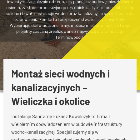
inwestycji. Niezależnie od tego, czy planujesz budowę mieszkalnego
osiedla, zakładu produkcyjnego czy obiektu użyteczności publicznej,
solidne i trwałe instalacje wodne oraz kanalizacyjne są niezbędne dla
zapewnienia komfortu i bezpieczeństwa ich użytkowników.
Wybierając doświadczone firmy, możesz mieć pewność, że twoje
projekty zostaną zrealizowane z najwyższą starannością i
terminowością.
Montaż sieci wodnych i
kanalizacyjnych –
Wieliczka i okolice
Instalacje Sanitarne Łukasz Kowalczyk to firma z
wieloletnim doświadczeniem w budowie infrastruktury
wodno-kanalizacyjnej. Specjalizujemy się w
profesjonalnym montażu sieci wodnych i kanalizacyjnych