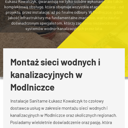
Łukasz Kowalczyk, gwarantują nie tylko solidne wykonanie, ale także
kompleksową obsługę, która obejmuje wszystkie etapy realizacji – od
projektu, przez instalację, aż po finalne odbiory. W Modlniczce, gdzie
jakość infrastruktury ma fundamentalne znaczenie, warto zaufać
doświadczonym specjalistom, którzy zapewnią niezawodność
systemów wodno-kanalizacyjnych przez lata.
Montaż sieci wodnych i
kanalizacyjnych w
Modlniczce
Instalacje Sanitarne Łukasz Kowalczyk to czołowy
dostawca usług w zakresie montażu sieci wodnych i
kanalizacyjnych w Modlniczce oraz okolicznych regionach.
Posiadamy wieloletnie doświadczenie oraz pasję, która