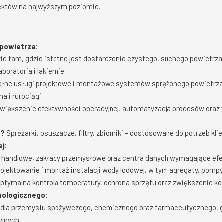
jektów na najwyższym poziomie.
 powietrza:
e tam, gdzie istotne jest dostarczenie czystego, suchego powietrza
boratoria i lakiernie.
łne usługi projektowe i montażowe systemów sprężonego powietrza,
na i rurociągi.
większenie efektywności operacyjnej, automatyzacja procesów oraz 
a?
Sprężarki, osuszacze, filtry, zbiorniki – dostosowane do potrzeb klie
ej:
 handlowe, zakłady przemysłowe oraz centra danych wymagające ef
ojektowanie i montaż instalacji wody lodowej, w tym agregaty, pompy 
ptymalna kontrola temperatury, ochrona sprzętu oraz zwiększenie k
hnologicznego:
 dla przemysłu spożywczego, chemicznego oraz farmaceutycznego, g
jnych.