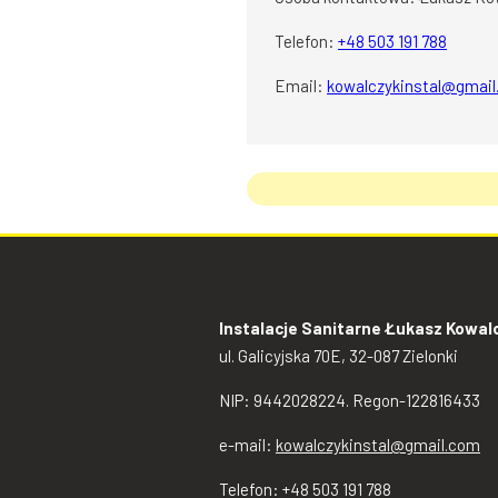
Telefon:
+48 503 191 788
Email:
kowalczykinstal@gmai
Instalacje Sanitarne Łukasz Kowal
ul. Galicyjska 70E, 32-087 Zielonki
NIP: 9442028224. Regon-122816433
e-mail:
kowalczykinstal@gmail.com
Telefon: +48 503 191 788