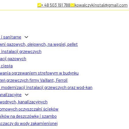
+ 48 503 191 788
kowalczykinstal@gmail.com
 i sanitarne
ni gazowych, olejowych, na węgiel, pellet
instalacji grzewczych
lacji gazowych
ciepła
owania ogrzewaniem strefowym w budynku
eń grzewczych firmy Vaillant, Ferroli
modernizacji instalacji grzewczych oraz wod-kan
analizacyjne
 wodnych, kanalizacyjnych
omowych oczyszczalni ścieków
ników na deszczówkę i szambo
czaczy do wody zakamienionej