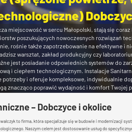
echnologiczne) Dobczy
a miejscowość w sercu Małopolski, stają się coraz
biorstw poszukujących nowoczesnych rozwiązań tec
ośnie, rośnie także zapotrzebowanie na efektywne i n
adzisz warsztat, zakład produkcyjny czy laboratori
ważne jest posiadanie odpowiednich systemów do za
wą i ciepłem technologicznym. Instalacje Sanitar
te potrzeby i oferuje kompleksowe, indywidualnie d
gą znacząco poprawić wydajność i komfort Twojej p
hniczne – Dobczyce i okolice
walczyk to firma, która specjalizuje się w budowie i modernizacji s
nologicznego. Naszym celem jest dostosowanie usług do specyficznyc