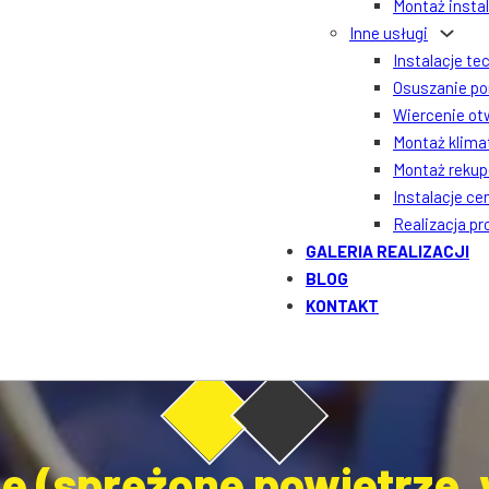
Montaż insta
Inne usługi
Instalacje te
Osuszanie po
Wiercenie ot
Montaż klima
Montaż rekupe
Instalacje ce
Realizacja p
GALERIA REALIZACJI
BLOG
KONTAKT
ne (sprężone powietrze,