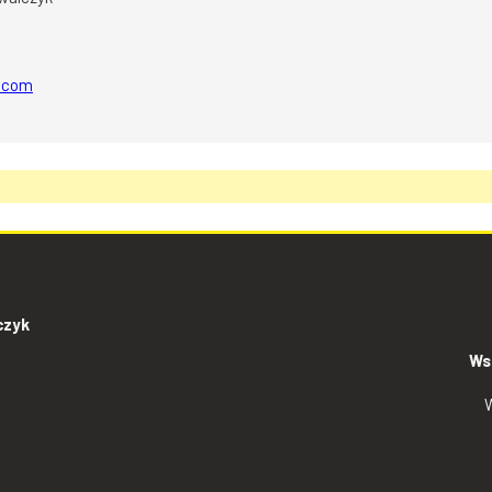
l.com
czyk
Ws