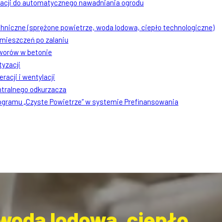
lacji do automatycznego nawadniania ogrodu
chniczne (sprężone powietrze, woda lodowa, ciepło technologiczne)
mieszczeń po zalaniu
worów w betonie
tyzacji
racji i wentylacji
ntralnego odkurzacza
rogramu „Czyste Powietrze” w systemie Prefinansowania
 woda lodowa, ciepło