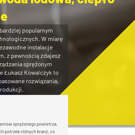
ce
 bardziej popularnym
hnologicznych. W miarę
iezawodne instalacje
um, z pewnością zdajesz
rządzania sprężonym
ne Łukasz Kowalczyk to
opasowane rozwiązania,
rodukcji.
ystemów sprężonego powietrza,
h potrzeb różnych branż, co