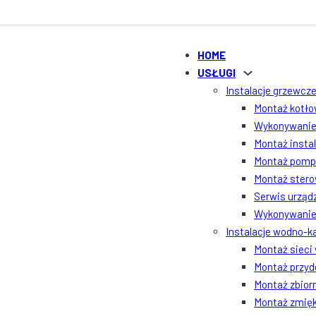
HOME
USŁUGI
Instalacje grzewcze
Montaż kotłow
Wykonywanie 
Montaż insta
Montaż pomp 
Montaż ster
Serwis urządz
Wykonywanie 
Instalacje wodno-k
Montaż sieci
Montaż przyd
Montaż zbior
Montaż zmięk