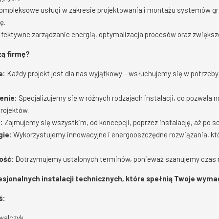
mpleksowe usługi w zakresie projektowania i montażu systemów grz
ę.
fektywne zarządzanie energią, optymalizacja procesów oraz zwiększe
ą firmę?
e:
Każdy projekt jest dla nas wyjątkowy – wsłuchujemy się w potrzeby
enie:
Specjalizujemy się w różnych rodzajach instalacji, co pozwala 
rojektów.
:
Zajmujemy się wszystkim, od koncepcji, poprzez instalację, aż po se
ie:
Wykorzystujemy innowacyjne i energooszczędne rozwiązania, któ
ość:
Dotrzymujemy ustalonych terminów, ponieważ szanujemy czas n
ofesjonalnych instalacji technicznych, które spełnią Twoje wyma
ś:
walczyk