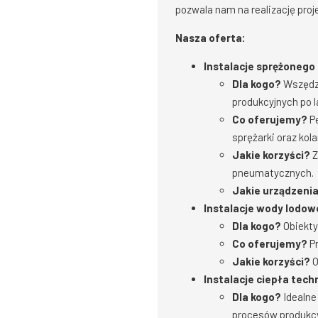
pozwala nam na realizację pro
Nasza oferta:
Instalacje sprężonego
Dla kogo?
Wszędzi
produkcyjnych po la
Co oferujemy?
Pe
sprężarki oraz kola
Jakie korzyści?
Z
pneumatycznych.
Jakie urządzeni
Instalacje wody lodow
Dla kogo?
Obiekty
Co oferujemy?
Pr
Jakie korzyści?
O
Instalacje ciepła tec
Dla kogo?
Idealne
procesów produkcy