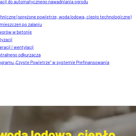
lacji do automatycznego nawadniania ogrodu
chniczne (sprężone powietrze, woda lodowa, ciepło technologiczne)
mieszczeń po zalaniu
worów w betonie
tyzacji
racji i wentylacji
ntralnego odkurzacza
rogramu „Czyste Powietrze” w systemie Prefinansowania
 woda lodowa, ciepło