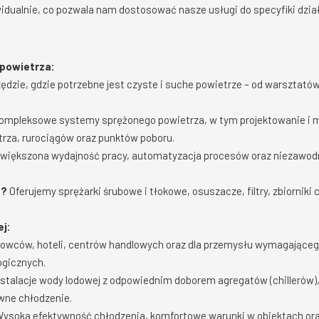
idualnie, co pozwala nam dostosować nasze usługi do specyfiki dział
 powietrza:
ędzie, gdzie potrzebne jest czyste i suche powietrze – od warsztatów 
mpleksowe systemy sprężonego powietrza, w tym projektowanie i mo
trza, rurociągów oraz punktów poboru.
większona wydajność pracy, automatyzacja procesów oraz niezawodn
a?
Oferujemy sprężarki śrubowe i tłokowe, osuszacze, filtry, zbiorniki 
ej:
rowców, hoteli, centrów handlowych oraz dla przemysłu wymagająceg
gicznych.
stalacje wody lodowej z odpowiednim doborem agregatów (chillerów),
wne chłodzenie.
ysoka efektywność chłodzenia, komfortowe warunki w obiektach ora