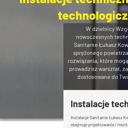
technologicz
W dzielnicy Wzgó
nowoczesnych techno
Sanitarne Łukasz Kowa
sprężonego powietrza
rozwiązania, które mog
prowadzisz warsztat, za
dostosowane do Twoi
Instalacje te
Instalacje Sanitarne Łukasz K
obejmuje projektowanie i mon