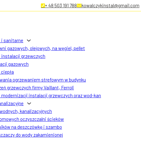
+ 48 503 191 788
kowalczykinstal@gmail.com
 i sanitarne
ni gazowych, olejowych, na węgiel, pellet
instalacji grzewczych
lacji gazowych
ciepła
owania ogrzewaniem strefowym w budynku
eń grzewczych firmy Vaillant, Ferroli
modernizacji instalacji grzewczych oraz wod-kan
analizacyjne
 wodnych, kanalizacyjnych
omowych oczyszczalni ścieków
ników na deszczówkę i szambo
czaczy do wody zakamienionej