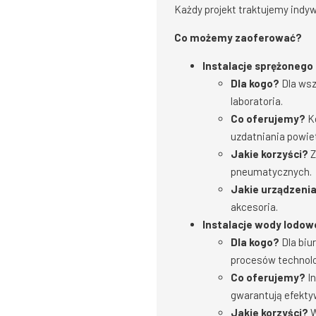
Każdy projekt traktujemy indyw
Co możemy zaoferować?
Instalacje sprężonego
Dla kogo?
Dla wsz
laboratoria.
Co oferujemy?
Ko
uzdatniania powie
Jakie korzyści?
Z
pneumatycznych.
Jakie urządzeni
akcesoria.
Instalacje wody lodow
Dla kogo?
Dla biu
procesów technolo
Co oferujemy?
In
gwarantują efekty
Jakie korzyści?
W