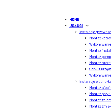
HOME
USŁUGI
Instalacje grzewcze
Montaż kotłow
Wykonywanie 
Montaż insta
Montaż pomp 
Montaż ster
Serwis urządz
Wykonywanie 
Instalacje wodno-k
Montaż sieci
Montaż przyd
Montaż zbior
Montaż zmięk