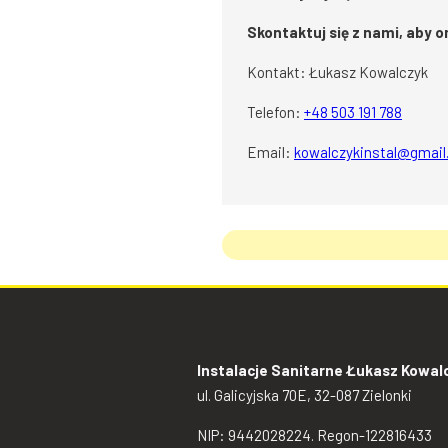
Skontaktuj się z nami, aby 
Kontakt: Łukasz Kowalczyk
Telefon:
+48 503 191 788
Email:
kowalczykinstal@gmai
Instalacje Sanitarne Łukasz Kowal
ul. Galicyjska 70E, 32-087 Zielonki
NIP: 9442028224. Regon-122816433