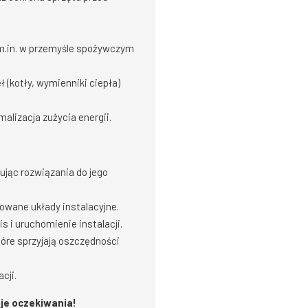
 m.in. w przemyśle spożywczym
 (kotły, wymienniki ciepła)
lizacja zużycia energii.
jąc rozwiązania do jego
owane układy instalacyjne.
 i uruchomienie instalacji.
óre sprzyjają oszczędności
cji.
oje oczekiwania!