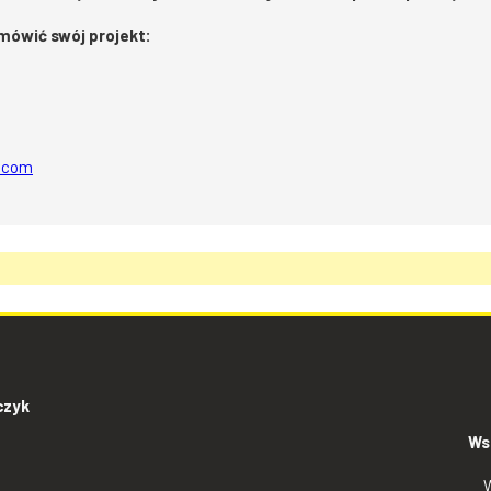
omówić swój projekt:
l.com
czyk
Ws