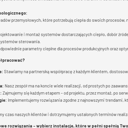
hnologicznego:
ładów przemysłowych, które potrzebują ciepła do swoich procesów,
ojektowanie i montaż systemów dostarczających ciepło, dobór źródeł
 systemów sterowania.
dpowiednie parametry cieplne dla procesów produkcyjnych oraz optyma
ółpracować?
e:
Stawiamy na partnerską współpracę z każdym klientem, dostosowu
a:
Nasz zespół ma na koncie wiele realizacji, od prostych po zaawans
:
Zajmujemy się każdym etapem – od projektu, przez montaż, po serwis
ie:
Implementujemy rozwiązania zgodne z najnowszymi trendami, kt
y czas naszych klientów i dotrzymujemy ustalonych terminów realiza
owe rozwiązania – wybierz instalacje, które w pełni spełnią Tw