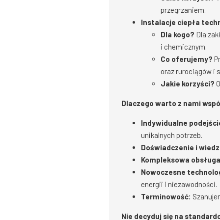
przegrzaniem.
Instalacje ciepła tec
Dla kogo?
Dla zak
i chemicznym.
Co oferujemy?
Pr
oraz rurociągów i
Jakie korzyści?
O
Dlaczego warto z nami wsp
Indywidualne podejści
unikalnych potrzeb.
Doświadczenie i wiedz
Kompleksowa obsługa
Nowoczesne technolog
energii i niezawodności.
Terminowość:
Szanujem
Nie decyduj się na standard