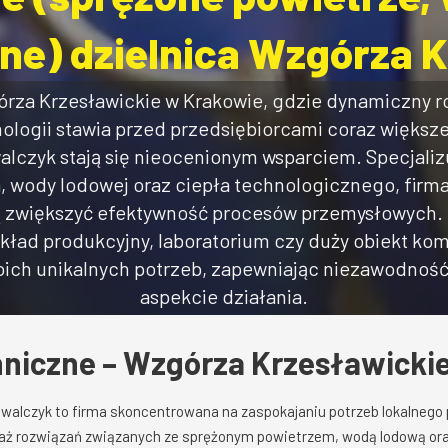
ne) dzielnica Wzgórza 
rza Krzesławickie w Krakowie, gdzie dynamiczny r
logii stawia przed przedsiębiorcami coraz większe 
lczyk stają się nieocenionym wsparciem. Specjalizu
, wody lodowej oraz ciepła technologicznego, firm
ą zwiększyć efektywność procesów przemysłowych. N
kład produkcyjny, laboratorium czy duży obiekt kom
ch unikalnych potrzeb, zapewniając niezawodność
aspekcie działania.
chniczne – Wzgórza Krzesławicki
owalczyk to firma skoncentrowana na zaspokajaniu potrzeb lokalnego 
taż rozwiązań związanych ze sprężonym powietrzem, wodą lodową or