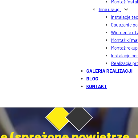
Montaż insta
Inne usługi
Instalacje te
Osuszanie po
Wiercenie ot
Montaż klima
Montaż rekupe
Instalacje ce
Realizacja p
GALERIA REALIZACJI
BLOG
KONTAKT
ne (sprężone powietrze,