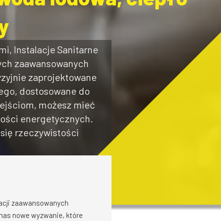
y
i, Instalacje Sanitarne
ących zaawansowanych
yzyjnie zaprojektowane
nego, dostosowane do
dejściom, możesz mieć
ności energetycznych.
się rzeczywistości
izacji zaawansowanych
a nas nowe wyzwanie, które