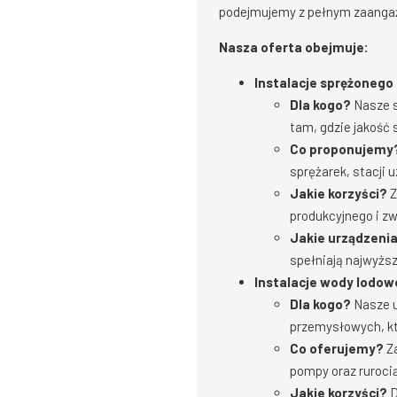
podejmujemy z pełnym zaangaż
Nasza oferta obejmuje:
Instalacje sprężonego
Dla kogo?
Nasze s
tam, gdzie jakość
Co proponujemy
sprężarek, stacji 
Jakie korzyści?
Z
produkcyjnego i zw
Jakie urządzeni
spełniają najwyższ
Instalacje wody lodow
Dla kogo?
Nasze u
przemysłowych, k
Co oferujemy?
Za
pompy oraz rurocią
Jakie korzyści?
D