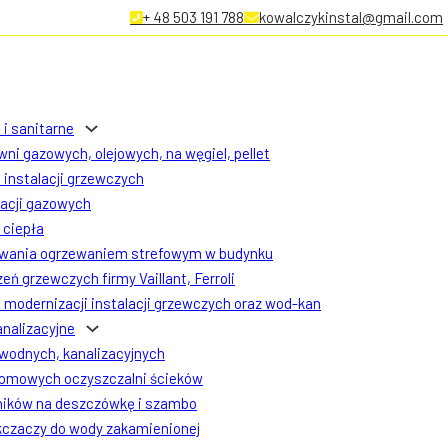
+ 48 503 191 788
kowalczykinstal@gmail.com
 i sanitarne
ni gazowych, olejowych, na węgiel, pellet
instalacji grzewczych
lacji gazowych
ciepła
owania ogrzewaniem strefowym w budynku
eń grzewczych firmy Vaillant, Ferroli
modernizacji instalacji grzewczych oraz wod-kan
analizacyjne
 wodnych, kanalizacyjnych
omowych oczyszczalni ścieków
ników na deszczówkę i szambo
czaczy do wody zakamienionej