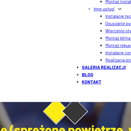
Montaż insta
Inne usługi
Instalacje te
Osuszanie po
Wiercenie ot
Montaż klima
Montaż rekupe
Instalacje ce
Realizacja p
GALERIA REALIZACJI
BLOG
KONTAKT
ne (sprężone powietrze,