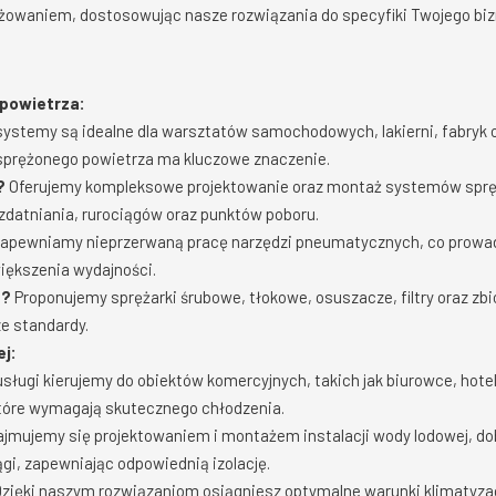
owaniem, dostosowując nasze rozwiązania do specyfiki Twojego biz
 powietrza:
ystemy są idealne dla warsztatów samochodowych, lakierni, fabryk o
 sprężonego powietrza ma kluczowe znaczenie.
?
Oferujemy kompleksowe projektowanie oraz montaż systemów sprę
uzdatniania, rurociągów oraz punktów poboru.
apewniamy nieprzerwaną pracę narzędzi pneumatycznych, co prowad
iększenia wydajności.
a?
Proponujemy sprężarki śrubowe, tłokowe, osuszacze, filtry oraz zbio
e standardy.
ej:
sługi kierujemy do obiektów komercyjnych, takich jak biurowce, hote
tóre wymagają skutecznego chłodzenia.
jmujemy się projektowaniem i montażem instalacji wody lodowej, dobi
gi, zapewniając odpowiednią izolację.
zięki naszym rozwiązaniom osiągniesz optymalne warunki klimatyzac