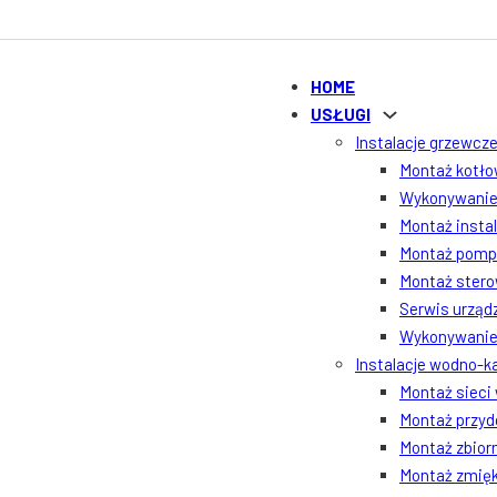
HOME
USŁUGI
Instalacje grzewcze
Montaż kotłow
Wykonywanie 
Montaż insta
Montaż pomp 
Montaż ster
Serwis urządz
Wykonywanie 
Instalacje wodno-k
Montaż sieci
Montaż przyd
Montaż zbior
Montaż zmięk