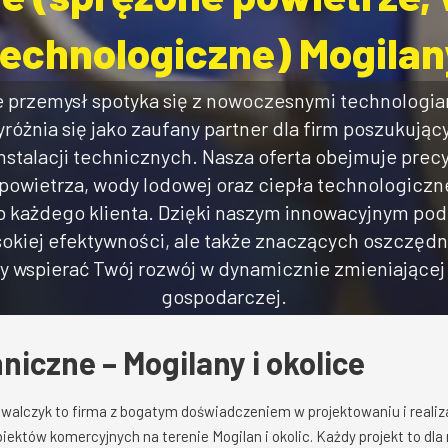
technologiczne) Mogilan
 przemysł spotyka się z nowoczesnymi technologiam
różnia się jako zaufany partner dla firm poszukuj
instalacji technicznych. Nasza oferta obejmuje prec
powietrza, wody lodowej oraz ciepła technologicz
b każdego klienta. Dzięki naszym innowacyjnym po
sokiej efektywności, ale także znaczących oszczęd
y wspierać Twój rozwój w dynamicznie zmieniającej 
gospodarczej.
hniczne – Mogilany i okolice
owalczyk to firma z bogatym doświadczeniem w projektowaniu i real
obiektów komercyjnych na terenie Mogilan i okolic. Każdy projekt to dl