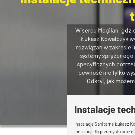
W sercu Mogilan, gdzie
Łukasz Kowalczyk wy
rozwiązań w zakresie 
systemy sprężonego 
specyficznych potrze
pewność nie tylko wy
Odkryj, jak możem
Instalacje tec
Instalacje Sanitarne Łukasz K
instalacji dla przemysłu oraz 