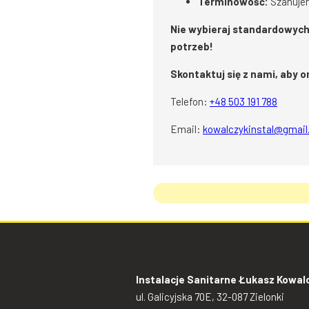
Terminowość:
Szanujem
Nie wybieraj standardowych 
potrzeb!
Skontaktuj się z nami, aby 
Telefon:
+48 503 191 788
Email:
kowalczykinstal@gmai
Instalacje Sanitarne Łukasz Kowal
ul. Galicyjska 70E, 32-087 Zielonki