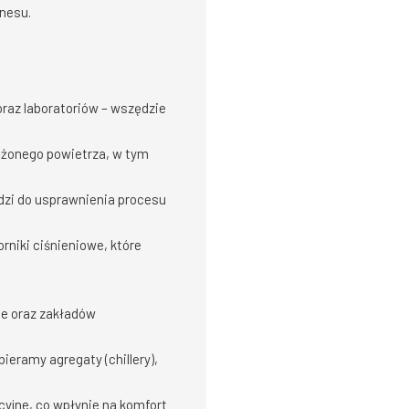
nesu.
raz laboratoriów – wszędzie
żonego powietrza, w tym
zi do usprawnienia procesu
rniki ciśnieniowe, które
le oraz zakładów
eramy agregaty (chillery),
yjne, co wpłynie na komfort