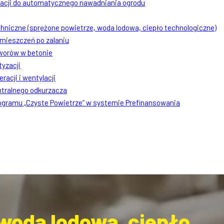
lacji do automatycznego nawadniania ogrodu
chniczne (sprężone powietrze, woda lodowa, ciepło technologiczne)
mieszczeń po zalaniu
worów w betonie
tyzacji
racji i wentylacji
ntralnego odkurzacza
rogramu „Czyste Powietrze” w systemie Prefinansowania
 woda lodowa, ciepło