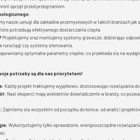
hroni sprzęt przed przegrzaniem.
hnologicznego:
my nasze usługi dla zakładów przemysłowych w takich branżach jak
tóre potrzebują efektywnego dostarczania ciepła.
?
Projektujemy oraz montujemy systemy grzewcze, dobierając odpowied
e rurociągi czy systemy sterowania.
apewniamy optymalne parametry cieplne, co przekłada się na wydajn
oje potrzeby są dla nas priorytetem!
e:
Każdy projekt traktujemy wyjątkowo, dostosowując rozwiązania do s
ół:
Nasi eksperci mają wieloletnie doświadczenie w branży, co pozwa
:
Zajmiemy się wszystkim od początku do końca: od analiz i projektów
ie:
Wykorzystujemy tylko sprawdzone, energooszczędne rozwiązania
ść.