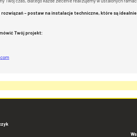
y Twój czas, dlatego każde zlecenie realizujemy w ustalonych rama
rozwiązań – postaw na instalacje techniczne, które są idealn
omówić Twój projekt:
l.com
czyk
Ws