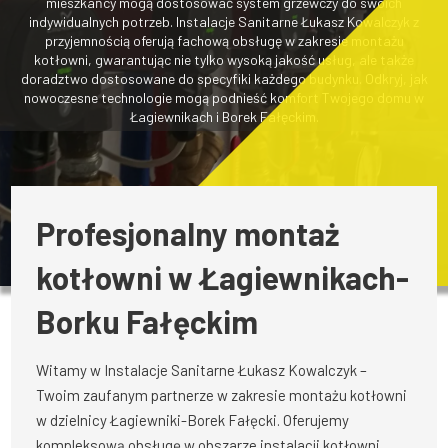
mieszkańcy mogą dostosować system grzewczy do swoich
indywidualnych potrzeb. Instalacje Sanitarne Łukasz Kowalczyk z
przyjemnością oferują fachową obsługę w zakresie montażu
kotłowni, gwarantując nie tylko wysoką jakość usług, ale także
doradztwo dostosowane do specyfiki każdego budynku. Odkryj, jak
nowoczesne technologie mogą podnieść komfort Twojego domu w
Łagiewnikach i Borek Fałęckim.
Profesjonalny montaż
kotłowni w Łagiewnikach-
Borku Fałęckim
Witamy w Instalacje Sanitarne Łukasz Kowalczyk –
Twoim zaufanym partnerze w zakresie montażu kotłowni
w dzielnicy Łagiewniki-Borek Fałęcki. Oferujemy
kompleksową obsługę w obszarze instalacji kotłowni