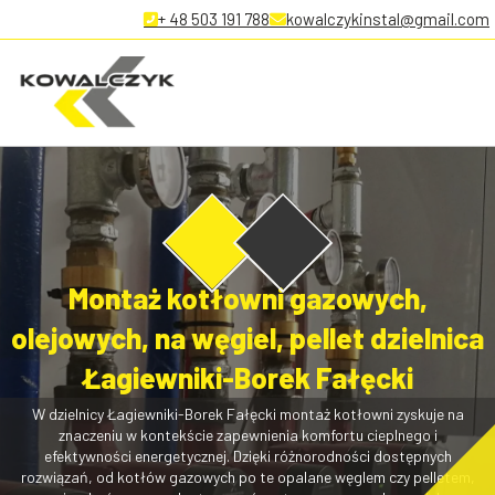
+ 48 503 191 788
kowalczykinstal@gmail.com
Montaż kotłowni gazowych,
olejowych, na węgiel, pellet dzielnica
Łagiewniki-Borek Fałęcki
W dzielnicy Łagiewniki-Borek Fałęcki montaż kotłowni zyskuje na
znaczeniu w kontekście zapewnienia komfortu cieplnego i
efektywności energetycznej. Dzięki różnorodności dostępnych
rozwiązań, od kotłów gazowych po te opalane węglem czy pelletem,