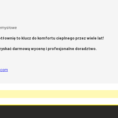
rzemysłowe
łownię to klucz do komfortu cieplnego przez wiele lat!
 uzyskać darmową wycenę i profesjonalne doradztwo.
l.com