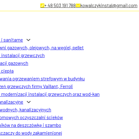
+ 48 503 191 788
kowalczykinstal@gmail.com
 i sanitarne
ni gazowych, olejowych, na węgiel, pellet
instalacji grzewczych
lacji gazowych
ciepła
owania ogrzewaniem strefowym w budynku
eń grzewczych firmy Vaillant, Ferroli
modernizacji instalacji grzewczych oraz wod-kan
analizacyjne
 wodnych, kanalizacyjnych
omowych oczyszczalni ścieków
ników na deszczówkę i szambo
czaczy do wody zakamienionej