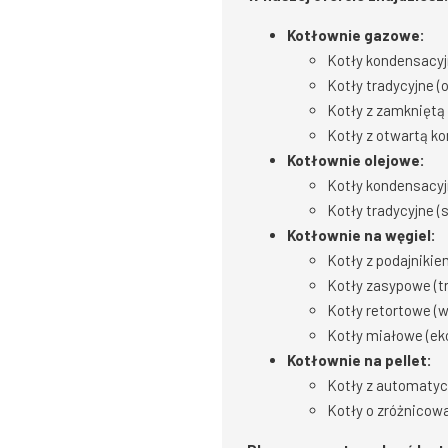
Kotłownie gazowe:
Kotły kondensacyj
Kotły tradycyjne (
Kotły z zamkniętą
Kotły z otwartą k
Kotłownie olejowe:
Kotły kondensacyj
Kotły tradycyjne 
Kotłownie na węgiel:
Kotły z podajniki
Kotły zasypowe (t
Kotły retortowe (
Kotły miałowe (ek
Kotłownie na pellet:
Kotły z automatyc
Kotły o zróżnicow