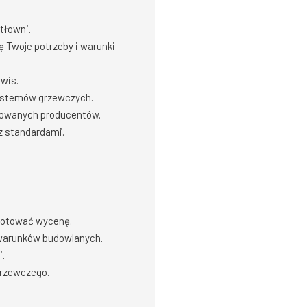
tłowni.
 Twoje potrzeby i warunki
rwis.
systemów grzewczych.
mowanych producentów.
z standardami.
gotować wycenę.
warunków budowlanych.
.
grzewczego.