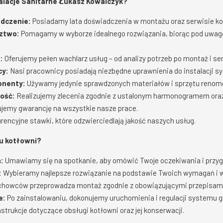
alacje Sanitarne Łukasz Kowalczyk?
adczenie:
Posiadamy lata doświadczenia w montażu oraz serwisie ko
dztwo:
Pomagamy w wyborze idealnego rozwiązania, biorąc pod uwagę
:
Oferujemy pełen wachlarz usług – od analizy potrzeb po montaż i se
cy:
Nasi pracownicy posiadają niezbędne uprawnienia do instalacji 
onenty:
Używamy jedynie sprawdzonych materiałów i sprzętu reno
ość:
Realizujemy zlecenia zgodnie z ustalonym harmonogramem ora
jemy gwarancję na wszystkie nasze prace.
encyjne stawki, które odzwierciedlają jakość naszych usług.
u kotłowni?
:
Umawiamy się na spotkanie, aby omówić Twoje oczekiwania i przy
:
Wybieramy najlepsze rozwiązanie na podstawie Twoich wymagań i 
chowców przeprowadza montaż zgodnie z obowiązującymi przepisami
e:
Po zainstalowaniu, dokonujemy uruchomienia i regulacji systemu 
strukcje dotyczące obsługi kotłowni oraz jej konserwacji.