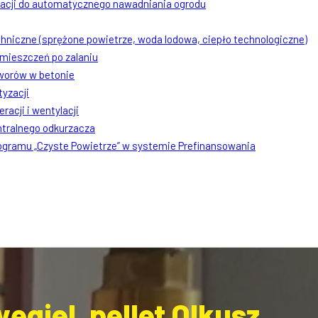
lacji do automatycznego nawadniania ogrodu
chniczne (sprężone powietrze, woda lodowa, ciepło technologiczne)
mieszczeń po zalaniu
worów w betonie
tyzacji
racji i wentylacji
ntralnego odkurzacza
rogramu „Czyste Powietrze” w systemie Prefinansowania
giel, pellet Olkusz