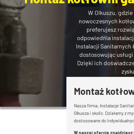
W Olkuszu, gdzie
nowoczesnych kotłown
preferujesz rozwi
odpowiednia instalacj
Instalacji Sanitarnyc
dostosowując usługi 
Dzięki ich doświadcze
zysk
Montaż kotłown
Nasza firma, Instalacje Sanita
Olkusza i okolic. Działamy z m
dostosowane do indywidualnych
W naszej ofercie znajdziesz