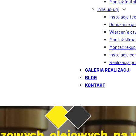
Montaż insta
Inne usługi
Instalacje te
Osuszanie po
Wiercenie ot
Montaż klima
Montaż rekupe
Instalacje ce
Realizacja p
GALERIA REALIZACJI
BLOG
KONTAKT
zowych, olejowych, na wę