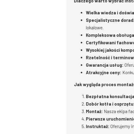
Dlaczego warto wybrać Inst
Wielka wiedza i doświ
Specjalistyczne dora
lokalowe.
Kompleksowa obsługa
Certyfikowani fachow
Wysokiej jakości komp
Rzetelność i terminow
Gwarancja usług:
Oferu
Atrakcyjne ceny:
Konkur
Jak wygląda proces montaż
Bezpłatna konsultacja
Dobór kotła i osprzętu
Montaż:
Nasza ekipa fa
Pierwsze uruchomieni
Instruktaż:
Oferujemy in