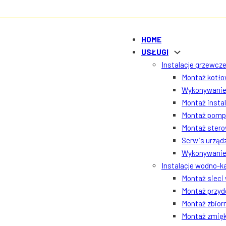
HOME
USŁUGI
Instalacje grzewcze
Montaż kotłow
Wykonywanie 
Montaż insta
Montaż pomp 
Montaż ster
Serwis urządz
Wykonywanie 
Instalacje wodno-k
Montaż sieci
Montaż przyd
Montaż zbior
Montaż zmięk