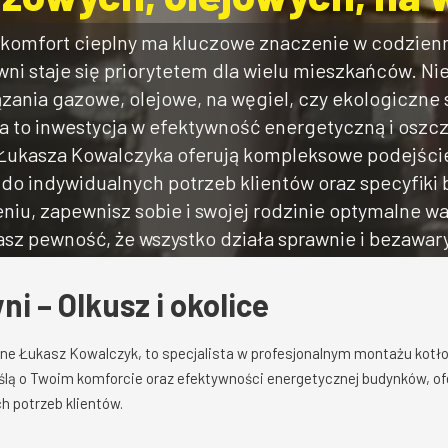
 komfort cieplny ma kluczowe znaczenie w codzien
i staje się priorytetem dla wielu mieszkańców. Nie
ązania gazowe, olejowe, na węgiel, czy ekologiczne 
a to inwestycja w efektywność energetyczną i oszcz
h Łukasza Kowalczyka oferują kompleksowe podejści
do indywidualnych potrzeb klientów oraz specyfiki
niu, zapewnisz sobie i swojej rodzinie optymalne war
asz pewność, że wszystko działa sprawnie i bezawary
i – Olkusz i okolice
rne Łukasz Kowalczyk, to specjalista w profesjonalnym montażu kotło
yślą o Twoim komforcie oraz efektywności energetycznej budynków, of
 potrzeb klientów.
: