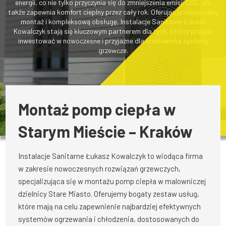
energii, co nie tylko przyczynia się do zmniejszenia emisji CO2, ale
także zapewnia komfort cieplny przez cały rok. Oferując profesjonalny
montaż i kompleksową obsługę, Instalacje Sanitarne Łukasz
Kowalczyk stają się kluczowym partnerem dla tych, którzy pragną
inwestować w nowoczesne i przyjazne dla środowiska systemy
grzewcze.
Montaż pomp ciepła w
Starym Mieście – Kraków
Instalacje Sanitarne Łukasz Kowalczyk to wiodąca firma
w zakresie nowoczesnych rozwiązań grzewczych,
specjalizująca się w montażu pomp ciepła w malowniczej
dzielnicy Stare Miasto. Oferujemy bogaty zestaw usług,
które mają na celu zapewnienie najbardziej efektywnych
systemów ogrzewania i chłodzenia, dostosowanych do