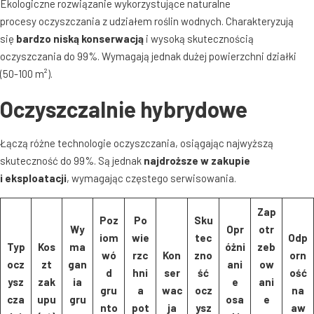
Ekologiczne rozwiązanie wykorzystujące naturalne
procesy oczyszczania z udziałem roślin wodnych
. Charakteryzują
się
bardzo niską konserwacją
i wysoką skutecznością
oczyszczania do 99%
. Wymagają jednak dużej powierzchni działki
(50-100 m²)
.
Oczyszczalnie hybrydowe
Łączą różne technologie oczyszczania, osiągając najwyższą
skuteczność do 99%
. Są jednak
najdroższe w zakupie
i eksploatacji
, wymagając częstego serwisowania
.
Zap
Poz
Po
Sku
Wy
Opr
otr
iom
wie
tec
Odp
Typ
Kos
ma
óżni
zeb
wó
rzc
Kon
zno
orn
ocz
zt
gan
ani
ow
d
hni
ser
ść
ość
ysz
zak
ia
e
ani
gru
a
wac
ocz
na
cza
upu
gru
osa
e
nto
pot
ja
ysz
aw