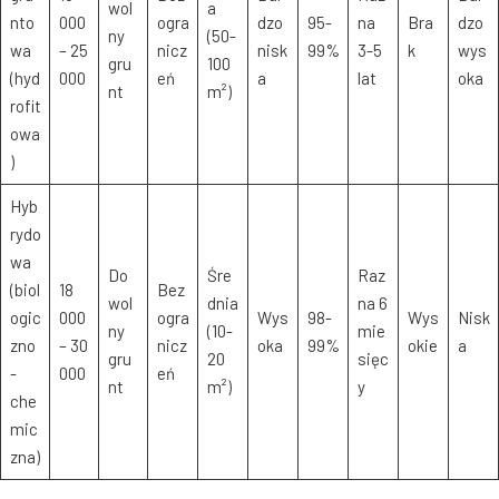
wol
a
nto
000
ogra
dzo
95-
na
Bra
dzo
ny
(50-
wa
– 25
nicz
nisk
99%
3-5
k
wys
gru
100
(hyd
000
eń
a
lat
oka
nt
m²)
rofit
owa
)
Hyb
rydo
wa
Do
Śre
Raz
(biol
18
Bez
wol
dnia
na 6
ogic
000
ogra
Wys
98-
Wys
Nisk
ny
(10-
mie
zno
– 30
nicz
oka
99%
okie
a
gru
20
sięc
-
000
eń
nt
m²)
y
che
mic
zna)