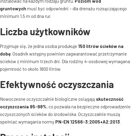
instalować na każdym rodzaju gruntu
.
Poziom wód
gruntowych
musi być odpowiedni – dla drenażu rozsączającego
minimum 1,5 m od dna rur
.
Liczba użytkowników
Przyjmuje się, że jedna osoba produkuje
150 litrów ścieków na
dobę
. Osadnik wstępny powinien zagwarantować przetrzymanie
ścieków z minimum trzech dni
. Dla rodziny 4-osobowej wymagana
pojemność to około 1800 litrów
.
Efektywność oczyszczania
Nowoczesne oczyszczalnie biologiczne osiągają
skuteczność
oczyszczania 95-98%
, co pozwala na bezpieczne odprowadzenie
oczyszczonych ścieków do środowiska
. Oczyszczalnie muszą
spełniać wymagania normy
PN-EN 12566-3:2005+A2:2013
.