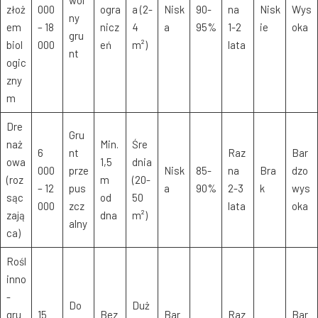
złoż
000
ogra
a (2-
Nisk
90-
na
Nisk
Wys
ny
em
– 18
nicz
4
a
95%
1-2
ie
oka
gru
biol
000
eń
m²)
lata
nt
ogic
zny
m
Dre
Gru
naż
Min.
Śre
6
nt
Raz
Bar
owa
1,5
dnia
000
prze
Nisk
85-
na
Bra
dzo
(roz
m
(20-
– 12
pus
a
90%
2-3
k
wys
sąc
od
50
000
zcz
lata
oka
zają
dna
m²)
alny
ca)
Rośl
inno
-
Do
Duż
gru
15
Bez
Bar
Raz
Bar