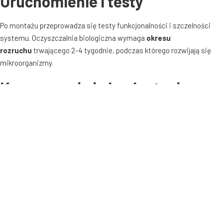
Uruchomienie i testy
Po montażu przeprowadza się testy funkcjonalności i szczelności
systemu
. Oczyszczalnia biologiczna wymaga
okresu
rozruchu
trwającego 2-4 tygodnie, podczas którego rozwijają się
mikroorganizmy
.
Konserwacja i eksploatacja
Prawidłowa eksploatacja oczyszczalni jest kluczowa dla jej
długotrwałej pracy
.
Rutynowe czynności
konserwacyjne
Opróżnianie osadników
to podstawowa czynność – w zależności od
typu oczyszczalni wykonuje się ją
raz na 6 miesięcy do 3
lat
.
Czyszczenie filtrów
należy wykonywać co 3-6 miesięcy
.