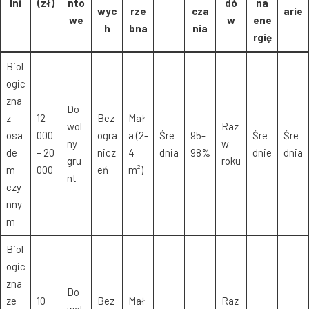
lni
(zł)
nto
dó
na
wyc
rze
cza
arie
we
w
ene
h
bna
nia
rgię
Biol
ogic
zna
Do
z
12
Bez
Mał
wol
Raz
osa
000
ogra
a (2-
Śre
95-
Śre
Śre
ny
w
de
– 20
nicz
4
dnia
98%
dnie
dnia
gru
roku
m
000
eń
m²)
nt
czy
nny
m
Biol
ogic
zna
Do
ze
10
Bez
Mał
Raz
wol