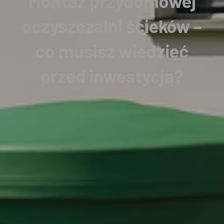
Montaż przydomowej
oczyszczalni ścieków –
co musisz wiedzieć
przed inwestycją?