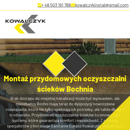
+ 48 503 191 788
kowalczykinstal@gmail.com
Montaż przydomowych oczyszczalni
ścieków Bochnia
Brak dostępu do miejskiej kanalizacji może być wyzwaniem, ale
mieszkańcy Bochni mają teraz do dyspozycji nowoczesne
rozwiązania, które nie tylko spełniają ich potrzeby, ale także dbają o
środowisko. Przydomowe oczyszczalnie ścieków to innowacyjne
systemy, które gwarantują komfort i niezależność. Z pomocą
specjalistów z Instalacje Sanitarne Łukasz Kowalczyk, mieszkańcy