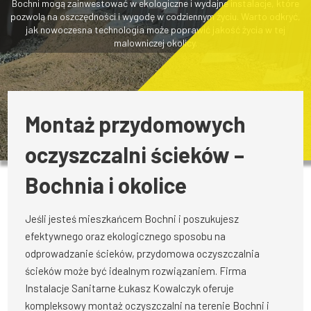
Bochni mogą zainwestować w ekologiczne i wydajne instalacje, które
pozwolą na oszczędności i wygodę w codziennym życiu. Warto odkryć,
jak nowoczesna technologia może poprawić jakość życia w tej
malowniczej okolicy.
Montaż przydomowych
oczyszczalni ścieków –
Bochnia i okolice
Jeśli jesteś mieszkańcem Bochni i poszukujesz
efektywnego oraz ekologicznego sposobu na
odprowadzanie ścieków, przydomowa oczyszczalnia
ścieków może być idealnym rozwiązaniem. Firma
Instalacje Sanitarne Łukasz Kowalczyk oferuje
kompleksowy montaż oczyszczalni na terenie Bochni i