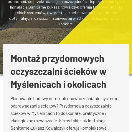
odpadami, co przekłada się na oszczędności i lepszą jakość życia.
Instalacje Sanitarne Łukasz Kowalczyk oferują fachowy montaż
takich systemów, gwarantując pełne wsparcie w doborze
optymalnych rozwiązań. Zainwestuj w zdrowe otoczenie i własny
komfort!
Montaż przydomowych
oczyszczalni ścieków w
Myślenicach i okolicach
Planowanie budowy domu lub unowocześnianie systemu
odprowadzania ścieków? Przydomowa oczyszczalnia
ścieków w Myślenicach to doskonałe, praktyczne i
ekologiczne rozwiązanie. Firmy takie jak Instalacje
Sanitarne Łukasz Kowalczyk oferują kompleksowe