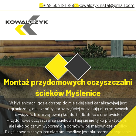
+ 48 503 191 788
kowalczykinstal@gmail.com
Montaż przydomowych oczyszczalni
ścieków Myślenice
W Myślenicach, gdzie dostęp do miejskiej sieci kanalizacyjnej jest
ograniczony, mieszkańcy coraz częściej poszukują alternatywnych
rozwiązań, które zapewnią komfort i dbałość o środowisko.
Przydomowe oczyszczalnie ścieków stają się nie tylko praktycznym,
ale i ekologicznym wyborem dla domów w tej malowniczej okolicy.
Dzięki nowoczesnym instalacjom, możliwe jest skuteczne zarządzanie