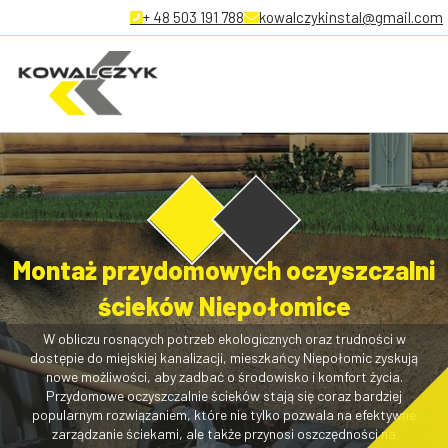
+ 48 503 191 788
kowalczykinstal@gmail.com
Montaż przydomowych oczyszczalni
ścieków Niepołomice
W obliczu rosnących potrzeb ekologicznych oraz trudności w
dostępie do miejskiej kanalizacji, mieszkańcy Niepołomic zyskują
nowe możliwości, aby zadbać o środowisko i komfort życia.
Przydomowe oczyszczalnie ścieków stają się coraz bardziej
popularnym rozwiązaniem, które nie tylko pozwala na efektywne
zarządzanie ściekami, ale także przynosi oszczędności na