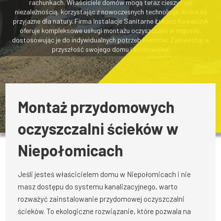
rachunkach. Właściciele domów mogą teraz cieszyć się
niezależnością, korzystając z nowoczesnych technologii, które są
przyjazne dla natury. Firma Instalacje Sanitarne Łukasz Kowalczyk
oferuje kompleksowe usługi montażu oczyszczalni w regionie,
dostosowując je do indywidualnych potrzeb klientów. Zainwestuj w
przyszłość swojego domu i środowiska!
Montaż przydomowych
oczyszczalni ścieków w
Niepołomicach
Jeśli jesteś właścicielem domu w Niepołomicach i nie
masz dostępu do systemu kanalizacyjnego, warto
rozważyć zainstalowanie przydomowej oczyszczalni
ścieków. To ekologiczne rozwiązanie, które pozwala na