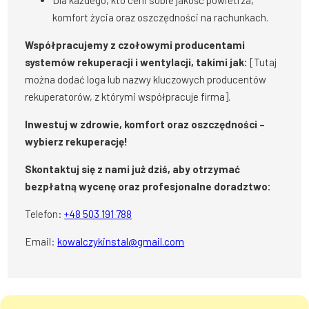
Dla każdego, kto ceni sobie jakość powietrza,
komfort życia oraz oszczędności na rachunkach.
Współpracujemy z czołowymi producentami
systemów rekuperacji i wentylacji, takimi jak:
[Tutaj
można dodać loga lub nazwy kluczowych producentów
rekuperatorów, z którymi współpracuje firma].
Inwestuj w zdrowie, komfort oraz oszczędności –
wybierz rekuperację!
Skontaktuj się z nami już dziś, aby otrzymać
bezpłatną wycenę oraz profesjonalne doradztwo:
Telefon:
+48 503 191 788
Email:
kowalczykinstal@gmail.com