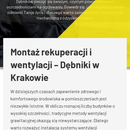
Dębników cieszyć się świeżym, czystym powietrzem oraz
oszczędnościami na ogrzewaniu. Dowiedz się, jak rekuperacja może
odmienić Twoje życie i dlaczego warto zainwestować w wentylację
mechaniczną z odzyskiem ciepła.
Montaż rekuperacji i
wentylacji – Dębniki w
Krakowie
W dzisiejszych czasach zapewnienie zdrowego i
komfortowego środowiska w pomieszczeniach jest
niezwykle istotne. W obliczu rosnącej liczby budynków o
wysokiej szczelności, tradycyjne metody wentylacji
grawitacyjnej okazują się niewystarczające. Dlatego
warto rozważyć instalację systemu wentylacji