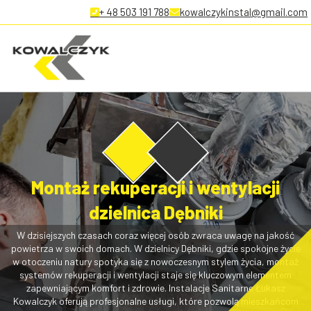
+ 48 503 191 788
kowalczykinstal@gmail.com
Montaż rekuperacji i wentylacji
dzielnica Dębniki
W dzisiejszych czasach coraz więcej osób zwraca uwagę na jakość
powietrza w swoich domach. W dzielnicy Dębniki, gdzie spokojne życie
w otoczeniu natury spotyka się z nowoczesnym stylem życia, montaż
systemów rekuperacji i wentylacji staje się kluczowym elementem
zapewniającym komfort i zdrowie. Instalacje Sanitarne Łukasz
Kowalczyk oferują profesjonalne usługi, które pozwolą mieszkańcom