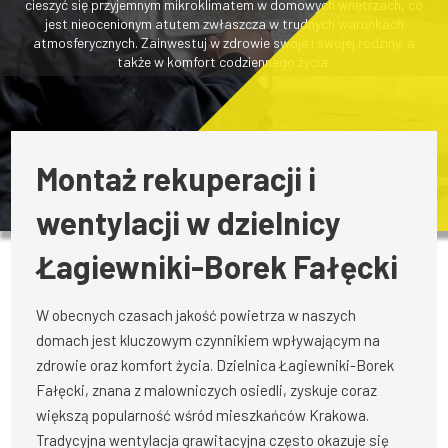
cieszyć się przyjemnym mikroklimatem w domowych wnętrzach, co
jest nieocenionym atutem zwłaszcza w trudnych warunkach
atmosferycznych. Zainwestuj w zdrowie swoje i swojej rodziny, a
także w komfort codziennego życia.
Montaż rekuperacji i
wentylacji w dzielnicy
Łagiewniki-Borek Fałęcki
W obecnych czasach jakość powietrza w naszych
domach jest kluczowym czynnikiem wpływającym na
zdrowie oraz komfort życia. Dzielnica Łagiewniki-Borek
Fałęcki, znana z malowniczych osiedli, zyskuje coraz
większą popularność wśród mieszkańców Krakowa.
Tradycyjna wentylacja grawitacyjna często okazuje się