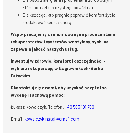
Dla osób z alergiami i problemami zdrowotnymi,
które potrzebują czystego powietrza.
Dla każdego, kto pragnie poprawić komfort życia i
zredukować koszty energii.
Współpracujemy z renomowanymi producentami
rekuperatorów i systemów wentylacyjnych, co
zapewnia jakość naszych usług.
Inwestuj w zdrowie, komfort i oszczędności –
wybierz rekuperację w Łagiewnikach-Borku
Fałęckim!
Skontaktuj się z nami, aby uzyskać bezpłatną
wycenę i fachową pomoc:
Łukasz Kowalczyk, Telefon:
+48 503 191 788
Email:
kowalczykinstal@gmail.com