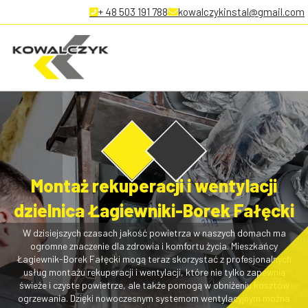
+ 48 503 191 788
kowalczykinstal@gmail.com
Montaż rekuperacji i wentylacji
dzielnica Łagiewniki-Borek Fałęcki
W dzisiejszych czasach jakość powietrza w naszych domach ma
ogromne znaczenie dla zdrowia i komfortu życia. Mieszkańcy
Łagiewnik-Borek Fałęcki mogą teraz skorzystać z profesjonalnych
usług montażu rekuperacji i wentylacji, które nie tylko zapewnią
świeże i czyste powietrze, ale także pomogą w obniżeniu kosztów
ogrzewania. Dzięki nowoczesnym systemom wentylacyjnym można