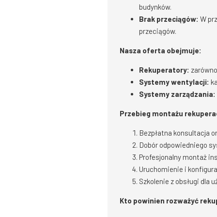
budynków.
Brak przeciągów:
W prz
przeciągów.
Nasza oferta obejmuje:
Rekuperatory:
zarówno 
Systemy wentylacji:
ka
Systemy zarządzania:
Przebieg montażu rekuperac
Bezpłatna konsultacja or
Dobór odpowiedniego sys
Profesjonalny montaż inst
Uruchomienie i konfigur
Szkolenie z obsługi dla 
Kto powinien rozważyć reku