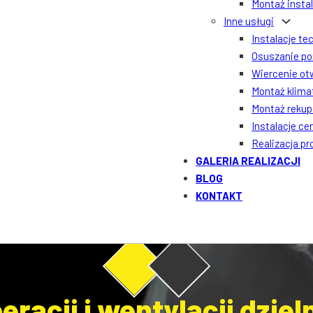
Montaż insta
Inne usługi
Instalacje te
Osuszanie po
Wiercenie ot
Montaż klima
Montaż rekupe
Instalacje ce
Realizacja p
GALERIA REALIZACJI
BLOG
KONTAKT
racji i wentylacji dzie