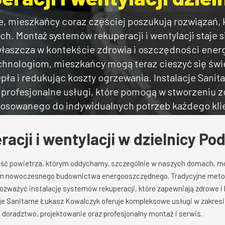
, mieszkańcy coraz częściej poszukują rozwiązań, 
h. Montaż systemów rekuperacji i wentylacji staje się
łaszcza w kontekście zdrowia i oszczędności ener
nologiom, mieszkańcy mogą teraz cieszyć się św
epła i redukując koszty ogrzewania. Instalacje Sani
 profesjonalne usługi, które pomogą w stworzeniu 
osowanego do indywidualnych potrzeb każdego kli
acji i wentylacji w dzielnicy Po
akość powietrza, którym oddychamy, szczególnie w naszych domach, 
m nowoczesnego budownictwa energooszczędnego. Tradycyjne metody 
rozważyć instalację systemów rekuperacji, które zapewniają zdrowe 
e Sanitarne Łukasz Kowalczyk oferuje kompleksowe usługi w zakresie 
 doradztwo, projektowanie oraz profesjonalny montaż i serwis.