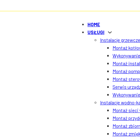
HOME
USŁUGI
Instalacje grzewcze
Montaż kotłow
Wykonywanie 
Montaż insta
Montaż pomp 
Montaż ster
Serwis urządz
Wykonywanie 
Instalacje wodno-k
Montaż sieci
Montaż przyd
Montaż zbior
Montaż zmięk