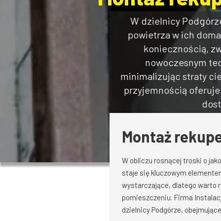
W dzielnicy Podgórze
powietrza w ich domac
koniecznością, zw
nowoczesnym tech
minimalizując straty ci
przyjemnością oferuje
dost
Montaż rekuper
W obliczu rosnącej troski o j
staje się kluczowym elemente
wystarczające, dlatego warto 
pomieszczeniu. Firma Instalacj
dzielnicy Podgórze, obejmujące