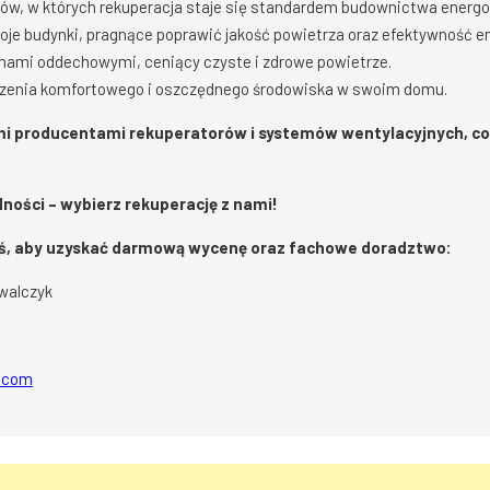
ów, w których rekuperacja staje się standardem budownictwa energ
je budynki, pragnące poprawić jakość powietrza oraz efektywność e
lemami oddechowymi, ceniący czyste i zdrowe powietrze.
orzenia komfortowego i oszczędnego środowiska w swoim domu.
i producentami rekuperatorów i systemów wentylacyjnych, co
ności – wybierz rekuperację z nami!
dziś, aby uzyskać darmową wycenę oraz fachowe doradztwo:
walczyk
l.com