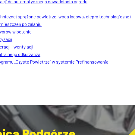
lacji do automatycznego nawadniania ogrodu
chniczne (sprężone powietrze, woda lodowa, ciepło technologiczne)
mieszczeń po zalaniu
worów w betonie
tyzacji
racji i wentylacji
ntralnego odkurzacza
rogramu „Czyste Powietrze” w systemie Prefinansowania
lnica Podgórze