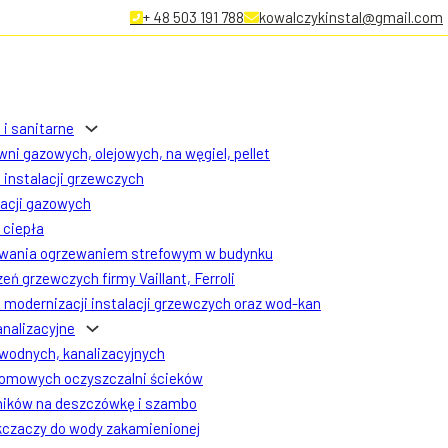
+ 48 503 191 788
kowalczykinstal@gmail.com
 i sanitarne
ni gazowych, olejowych, na węgiel, pellet
instalacji grzewczych
lacji gazowych
ciepła
owania ogrzewaniem strefowym w budynku
eń grzewczych firmy Vaillant, Ferroli
modernizacji instalacji grzewczych oraz wod-kan
analizacyjne
 wodnych, kanalizacyjnych
omowych oczyszczalni ścieków
ników na deszczówkę i szambo
czaczy do wody zakamienionej