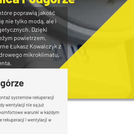
które poprawią jakość
 nie tylko modą, ale i
getycznych. Dzięki
ieżym powietrzem,
tarne Łukasz Kowalczyk z
zdrowego mikroklimatu,
enta.
dgórze
montaż systemów rekuperacji
wentylacji nie są już
i komfortowe warunki w każdym
rekuperacji i wentylacji w