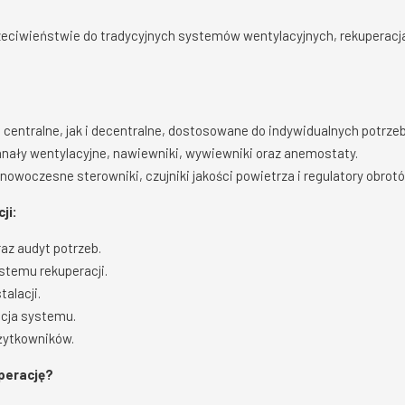
eciwieństwie do tradycyjnych systemów wentylacyjnych, rekuperacja
centralne, jak i decentralne, dostosowane do indywidualnych potrzeb
nały wentylacyjne, nawiewniki, wywiewniki oraz anemostaty.
nowoczesne sterowniki, czujniki jakości powietrza i regulatory obrot
ji:
az audyt potrzeb.
temu rekuperacji.
alacji.
acja systemu.
użytkowników.
perację?