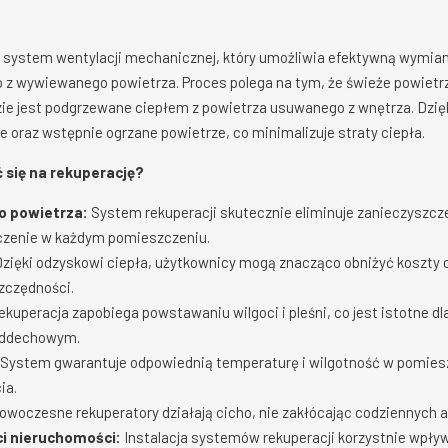
system wentylacji mechanicznej, który umożliwia efektywną wymian
 z wywiewanego powietrza. Proces polega na tym, że świeże powietrze
zie jest podgrzewane ciepłem z powietrza usuwanego z wnętrza. Dzi
e oraz wstępnie ogrzane powietrze, co minimalizuje straty ciepła.
się na rekuperację?
o powietrza:
System rekuperacji skutecznie eliminuje zanieczyszczen
czenie w każdym pomieszczeniu.
zięki odzyskowi ciepła, użytkownicy mogą znacząco obniżyć koszty 
szczędności.
kuperacja zapobiega powstawaniu wilgoci i pleśni, co jest istotne dla
oddechowym.
System gwarantuje odpowiednią temperaturę i wilgotność w pomies
ia.
woczesne rekuperatory działają cicho, nie zakłócając codziennych 
i nieruchomości:
Instalacja systemów rekuperacji korzystnie wpły