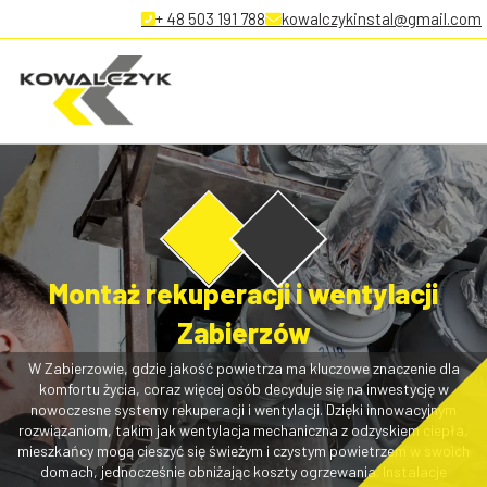
+ 48 503 191 788
kowalczykinstal@gmail.com
Montaż rekuperacji i wentylacji
Zabierzów
W Zabierzowie, gdzie jakość powietrza ma kluczowe znaczenie dla
komfortu życia, coraz więcej osób decyduje się na inwestycję w
nowoczesne systemy rekuperacji i wentylacji. Dzięki innowacyjnym
rozwiązaniom, takim jak wentylacja mechaniczna z odzyskiem ciepła,
mieszkańcy mogą cieszyć się świeżym i czystym powietrzem w swoich
domach, jednocześnie obniżając koszty ogrzewania. Instalacje