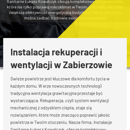
Sanitarne Łukasz Kowalczyk oferują kompleksowe usługi montażu,
które nie tylko poprawią mikroklimat w Twoim otoczeniu, ale także
zwiększą efektywność energetyczną budynków. Odkryj, jak łatwo
można zadbać o zdrowie swoje i swojej rodziny!
Instalacja rekuperacji i
wentylacji w Zabierzowie
Świeże powietrze jest kluczowe dla komfortu życia w
każdym domu. W erze nowoczesnych technologii
tradycyjna wentylacja grawitacyjna przestaje być
wystarczająca. Rekuperacja, czyli system wentylacji
mechanicznej z odzyskiem ciepła, staje się
rozwiązaniem, które może znacząco poprawić jakość
powietrza w Twoim otoczeniu. Nasza firma, Instalacje
Sanitarne Łukasz Kowalczyk, oferuje kompleksowy