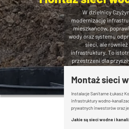
W dzielnicy Czyży
modernizację infrastru
mieszkańców, poprawia
wody oraz systemu odpr
sieci, ale równi
infrastruktury. To isto
przestrzeni dla przyszł
Montaż sieci w
Instalacje Sanitarne Łukasz Ko
infrastruktury wodno-kanalizac
prywatnych inwestorów oraz je
Jakie są sieci wodne i kanal