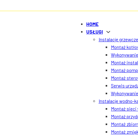
HOME
USŁUGI
Instalacje grzewcze
Montaż kotłow
Wykonywanie 
Montaż insta
Montaż pomp 
Montaż ster
Serwis urządz
Wykonywanie 
Instalacje wodno-k
Montaż sieci
Montaż przyd
Montaż zbior
Montaż zmięk