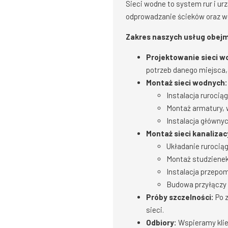
Sieci wodne to system rur i urz
odprowadzanie ścieków oraz wó
Zakres naszych usług obejm
Projektowanie sieci w
potrzeb danego miejsca,
Montaż sieci wodnych:
Instalacja rurocią
Montaż armatury, 
Instalacja główny
Montaż sieci kanalizac
Układanie rurociąg
Montaż studzienek
Instalacja przepom
Budowa przyłączy 
Próby szczelności:
Po z
sieci.
Odbiory:
Wspieramy klie