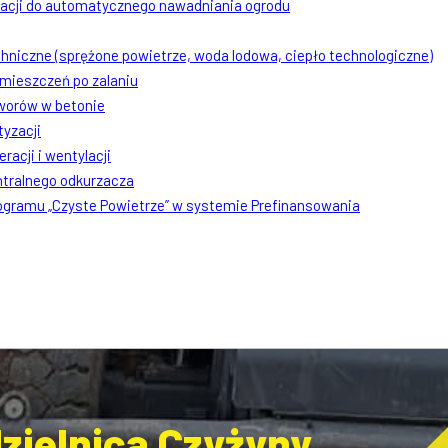
lacji do automatycznego nawadniania ogrodu
chniczne (sprężone powietrze, woda lodowa, ciepło technologiczne)
mieszczeń po zalaniu
worów w betonie
tyzacji
racji i wentylacji
ntralnego odkurzacza
rogramu „Czyste Powietrze” w systemie Prefinansowania
dzielnica Czyżyny