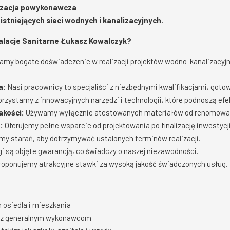
yzacja powykonawcza
istniejących sieci wodnych i kanalizacyjnych.
alacje Sanitarne Łukasz Kowalczyk?
my bogate doświadczenie w realizacji projektów wodno-kanalizacyjn
a:
Nasi pracownicy to specjaliści z niezbędnymi kwalifikacjami, goto
rzystamy z innowacyjnych narzędzi i technologii, które podnoszą ef
akości:
Używamy wyłącznie atestowanych materiałów od renomowa
:
Oferujemy pełne wsparcie od projektowania po finalizację inwestycji
y starań, aby dotrzymywać ustalonych terminów realizacji.
i są objęte gwarancją, co świadczy o naszej niezawodności.
oponujemy atrakcyjne stawki za wysoką jakość świadczonych usług.
:
osiedla i mieszkania
az generalnym wykonawcom