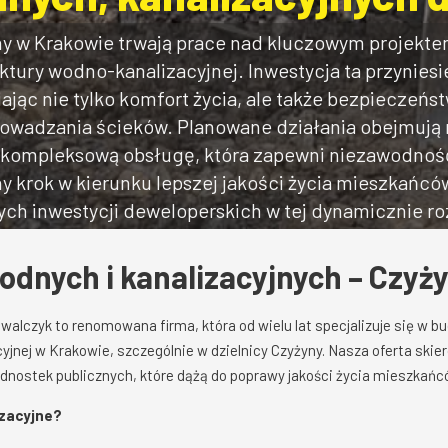
ny w Krakowie trwają prace nad kluczowym projektem
ktury wodno-kanalizacyjnej. Inwestycja ta przyniesi
jąc nie tylko komfort życia, ale także bezpieczeńst
owadzania ścieków. Planowane działania obejmują 
eż kompleksową obsługę, która zapewni niezawodność
tny krok w kierunku lepszej jakości życia mieszkańcó
ych inwestycji deweloperskich w tej dynamicznie roz
odnych i kanalizacyjnych – Czyż
walczyk to renomowana firma, która od wielu lat specjalizuje się w b
yjnej w Krakowie, szczególnie w dzielnicy Czyżyny. Nasza oferta ski
dnostek publicznych, które dążą do poprawy jakości życia mieszkańc
izacyjne?