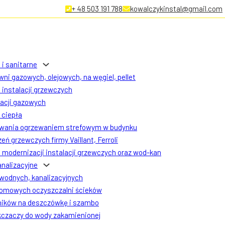
+ 48 503 191 788
kowalczykinstal@gmail.com
 i sanitarne
ni gazowych, olejowych, na węgiel, pellet
instalacji grzewczych
lacji gazowych
ciepła
owania ogrzewaniem strefowym w budynku
eń grzewczych firmy Vaillant, Ferroli
modernizacji instalacji grzewczych oraz wod-kan
analizacyjne
 wodnych, kanalizacyjnych
omowych oczyszczalni ścieków
ników na deszczówkę i szambo
czaczy do wody zakamienionej