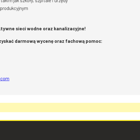
akim jak szkoły, szpitale i urzędy
 produkcyjnym
ktywne sieci wodne oraz kanalizacyjne!
 uzyskać darmową wycenę oraz fachową pomoc:
l.com