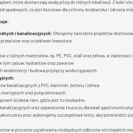
ądzeń, które dostarczają wodę pitną do różnych lokalizacji. Z kolei si
d opadowych, co jest kluczowe dla ochrony środowiska i zdrowia mi
uje:
odnych i kanalizacyjnych:
Oferujemy tworzenie projektów dostosow
 przepisów oraz oczekiwań inwestora.
gów z różnych materiałów, np. PE, PVC, stali oraz żeliwa, w zależnośc
w tym zasuw, hydrantów oraz zaworów.
ch wodomierzy i budowa przyłączy wodociągowych.
yjnych:
ów kanalizacyjnych z PVC, kamionki, betonu i żeliwa.
 rewizyjnych oraz połączeniowych.
powni ścieków tam, gdzie jest to niezbędne.
kanalizacyjnych oraz separatorów tłuszczu dla lokali gastronomiczny
akończeniu prac wykonujemy szczegółowe testy, aby potwierdzić sz
ntów w procesie uzyskiwania niezbędnych odbiorów od miejskich słu