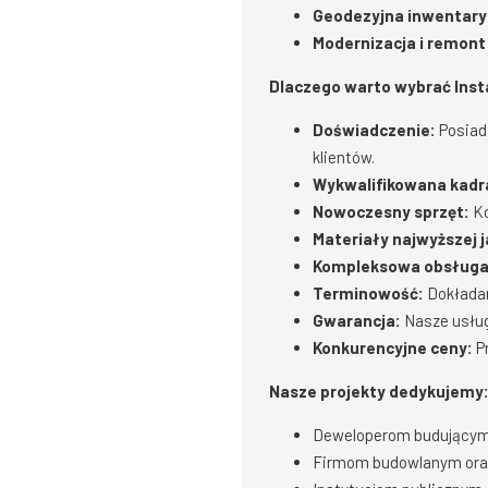
Geodezyjna inwentar
Modernizacja i remont 
Dlaczego warto wybrać Inst
Doświadczenie:
Posiada
klientów.
Wykwalifikowana kadr
Nowoczesny sprzęt:
Ko
Materiały najwyższej j
Kompleksowa obsługa
Terminowość:
Dokładam
Gwarancja:
Nasze usług
Konkurencyjne ceny:
Pr
Nasze projekty dedykujemy
Deweloperom budującym 
Firmom budowlanym or