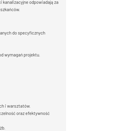
eci kanalizacyjne odpowiadają za
eszkańców.
anych do specyficznych
i od wymagań projektu.
ch i warsztatów.
czelność oraz efektywność
żb.