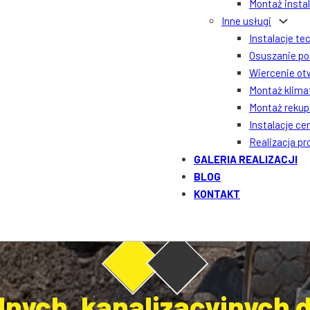
Montaż insta
Inne usługi
Instalacje te
Osuszanie po
Wiercenie ot
Montaż klima
Montaż rekupe
Instalacje ce
Realizacja p
GALERIA REALIZACJI
BLOG
KONTAKT
nych, kanalizacyjnych 