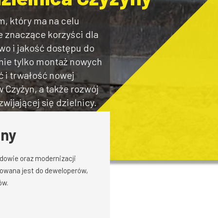
, który ma na celu
e znaczące korzyści dla
wo i jakość dostępu do
nie tylko montaż nowych
 i trwałość nowej
w Czyżyn, a także rozwój
wijającej się dzielnicy.
yny
udowie oraz modernizacji
erowana jest do deweloperów,
ów.