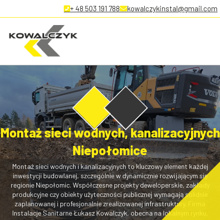
+ 48 503 191 788
kowalczykinstal@gmail.com
Montaż sieci wodnych, kanalizacyjnych
Niepołomice
Montaż sieci wodnych i kanalizacyjnych to kluczowy element każdej
inwestycji budowlanej, szczególnie w dynamicznie rozwijającym się
regionie Niepołomic. Współczesne projekty deweloperskie, zakłady
produkcyjne czy obiekty użyteczności publicznej wymagają solidnie
zaplanowanej i profesjonalnie zrealizowanej infrastruktury. Firma
Instalacje Sanitarne Łukasz Kowalczyk, obecna na lokalnym rynku,