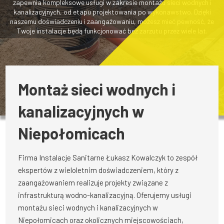
zapewnia kompleksowe usługi w zakresie montażu sieci wodnych i
kanalizacyjnych, od etapu projektowania po wykonawstwo. Dzięki
naszemu doświadczeniu i zaangażowaniu, możesz mieć pewność, że
Twoje instalacje będą funkcjonować bez zarzutu przez wiele lat.
Montaż sieci wodnych i
kanalizacyjnych w
Niepołomicach
Firma Instalacje Sanitarne Łukasz Kowalczyk to zespół
ekspertów z wieloletnim doświadczeniem, który z
zaangażowaniem realizuje projekty związane z
infrastrukturą wodno-kanalizacyjną. Oferujemy usługi
montażu sieci wodnych i kanalizacyjnych w
Niepołomicach oraz okolicznych miejscowościach,