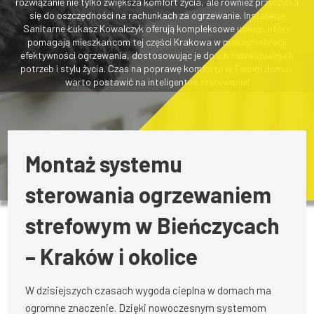
rozwiązanie nie tylko zwiększa komfort życia, ale również przyczynia
się do oszczędności na rachunkach za ogrzewanie. Instalacje
Sanitarne Łukasz Kowalczyk oferują kompleksowe usługi, które
pomagają mieszkańcom tej części Krakowa w maksymalizacji
efektywności ogrzewania, dostosowując je do ich indywidualnych
potrzeb i stylu życia. Czas na poprawę komfortu w Twoim domu –
warto postawić na inteligentne sterowanie!
Montaż systemu
sterowania ogrzewaniem
strefowym w Bieńczycach
– Kraków i okolice
W dzisiejszych czasach wygoda cieplna w domach ma
ogromne znaczenie. Dzięki nowoczesnym systemom