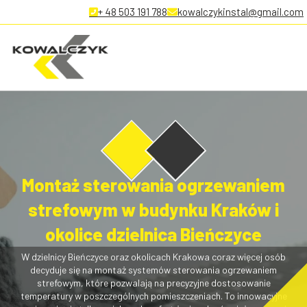
+ 48 503 191 788
kowalczykinstal@gmail.com
Montaż sterowania ogrzewaniem
strefowym w budynku Kraków i
okolice dzielnica Bieńczyce
W dzielnicy Bieńczyce oraz okolicach Krakowa coraz więcej osób
decyduje się na montaż systemów sterowania ogrzewaniem
strefowym, które pozwalają na precyzyjne dostosowanie
temperatury w poszczególnych pomieszczeniach. To innowacyjne