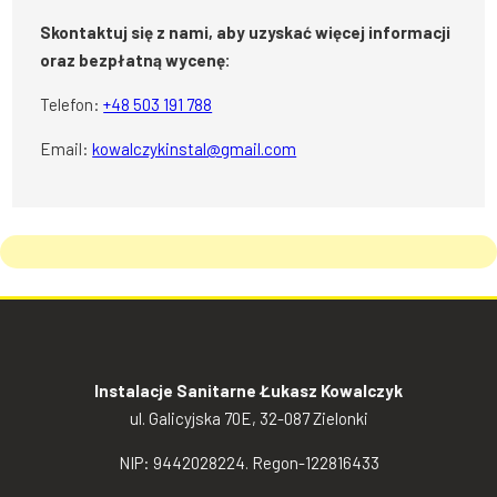
Skontaktuj się z nami, aby uzyskać więcej informacji
oraz bezpłatną wycenę:
Telefon:
+48 503 191 788
Email:
kowalczykinstal@gmail.com
Instalacje Sanitarne Łukasz Kowalczyk
ul. Galicyjska 70E, 32-087 Zielonki
NIP: 9442028224. Regon-122816433