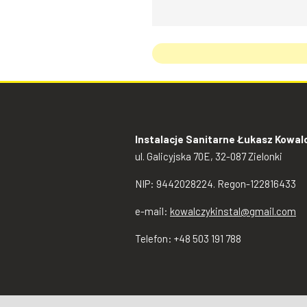
Instalacje Sanitarne Łukasz Kowal
ul. Galicyjska 70E, 32-087 Zielonki
NIP: 9442028224. Regon-122816433
e-mail:
kowalczykinstal@gmail.com
Telefon: +48 503 191 788