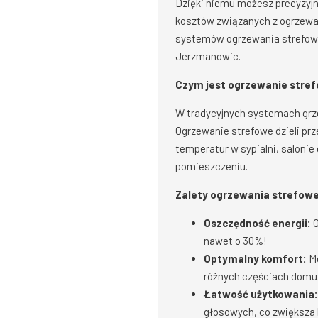
Dzięki niemu możesz precyzyjn
kosztów związanych z ogrzewan
systemów ogrzewania strefowe
Jerzmanowic.
Czym jest ogrzewanie stre
W tradycyjnych systemach grz
Ogrzewanie strefowe dzieli prz
temperatur w sypialni, saloni
pomieszczeniu.
Zalety ogrzewania strefowe
Oszczędność energii:
O
nawet o 30%!
Optymalny komfort:
Mo
różnych częściach domu
Łatwość użytkowania:
głosowych, co zwiększa 