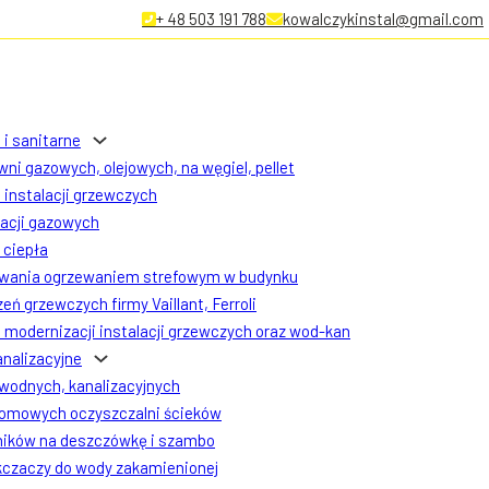
+ 48 503 191 788
kowalczykinstal@gmail.com
 i sanitarne
ni gazowych, olejowych, na węgiel, pellet
instalacji grzewczych
lacji gazowych
ciepła
owania ogrzewaniem strefowym w budynku
eń grzewczych firmy Vaillant, Ferroli
modernizacji instalacji grzewczych oraz wod-kan
analizacyjne
 wodnych, kanalizacyjnych
omowych oczyszczalni ścieków
ników na deszczówkę i szambo
czaczy do wody zakamienionej