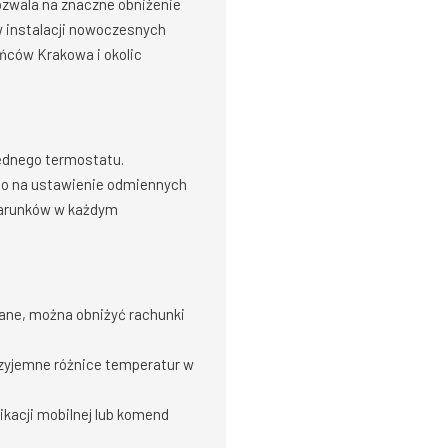
ozwala na znaczne obniżenie
w instalacji nowoczesnych
ców Krakowa i okolic
ednego termostatu.
 to na ustawienie odmiennych
 warunków w każdym
wane, można obniżyć rachunki
zyjemne różnice temperatur w
ikacji mobilnej lub komend