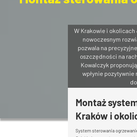
W Krakowie i okolicac
nowoczesnym rozwią
pozwala na precyzyjn
oszczędności na rach
Kowalczyk proponują p
wpłynie pozytywnie 
do
Montaż syste
Kraków i okol
System sterowania ogrzewanie