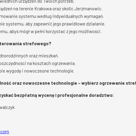
owiednich urządzeń do Twoich potrzeb.
ządzeń na terenie Krakowa oraz okolic Jerzmanowic.
ramowanie systemu według indywidualnych wymagań.
ie systemu, aby zapewnić jego prawidłowe działanie.
emu, abyś mógł w pełni korzystać z jego możliwości.
sterowania strefowego?
ednorodzinnych oraz mieszkań.
oszczędności na kosztach ogrzewania.
obie wygodę i nowoczesne technologie.
dność oraz nowoczesne technologie – wybierz ogrzewanie stre
uzyskać bezpłatną wycenę i profesjonalne doradztwo:
walczyk
l.com