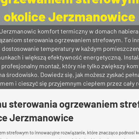
okolice Jerzmanowice
h Jerzmanowic komfort termiczny w domach nabiera
zaniom sterowania ogrzewaniem strefowym. To in
e dostosowanie temperatury w każdym pomieszczeniu
unkach i większą efektywność energetyczną. Instal
rofesjonalny montaż, który nie tylko zwiększy komf
na środowisko. Dowiedz się, jak możesz zyskać pełn
mem i cieszyć się przyjemnym ciepłem przez cały r
mu sterowania ogrzewaniem str
ice Jerzmanowice
m strefowym to innowacyjne rozwiązanie, które znacząco podnosi k