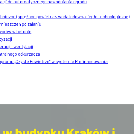
lacji do automatycznego nawadniania ogrodu
chniczne (sprężone powietrze, woda lodowa, ciepło technologiczne)
mieszczeń po zalaniu
worów w betonie
tyzacji
racji i wentylacji
ntralnego odkurzacza
rogramu „Czyste Powietrze” w systemie Prefinansowania
 w budynku Kraków i