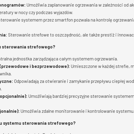
onogramów:
Umożliwia zaplanowanie ogrzewania w zależności od a
eratury w nocy czy podczas wyjazdów.
sterowanie systemem przez smartfon pozwala na kontrolę ogrzewani
ia:
Sterowanie strefowe to oszczędność, ale także prestiż i innow
u sterowania strefowego?
tralna jednostka zarządzająca całym systemem ogrzewania.
 (przewodowe i bezprzewodowe):
Umieszczone w każdej strefie, m
wnika.
yczne:
Odpowiadają za otwieranie i zamykanie przepływu ciepłej wod
.
opcjonalnie):
Umożliwiają bardziej precyzyjne sterowanie systeme
jonalnie):
Umożliwia zdalne monitorowanie i kontrolowanie systemu
u systemu sterowania strefowego?