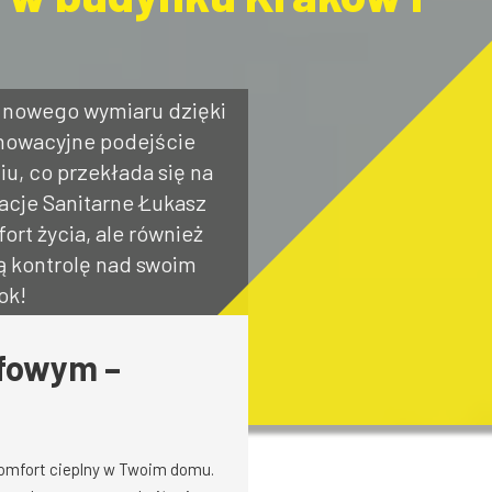
 nowego wymiaru dzięki
nowacyjne podejście
, co przekłada się na
acje Sanitarne Łukasz
ort życia, ale również
ą kontrolę nad swoim
ok!
efowym –
omfort cieplny w Twoim domu.