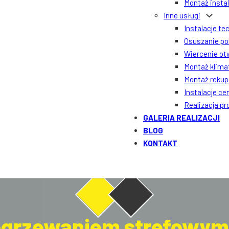
Montaż insta
Inne usługi
Instalacje te
Osuszanie po
Wiercenie ot
Montaż klima
Montaż rekupe
Instalacje ce
Realizacja p
GALERIA REALIZACJI
BLOG
KONTAKT
ogrzewaniem strefowym