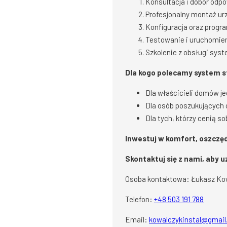
Konsultacja i dobór odp
Profesjonalny montaż ur
Konfiguracja oraz prog
Testowanie i uruchomien
Szkolenie z obsługi syst
Dla kogo polecamy system 
Dla właścicieli domów j
Dla osób poszukujących 
Dla tych, którzy cenią s
Inwestuj w komfort, oszczę
Skontaktuj się z nami, aby 
Osoba kontaktowa: Łukasz Ko
Telefon:
+48 503 191 788
Email:
kowalczykinstal@gmai