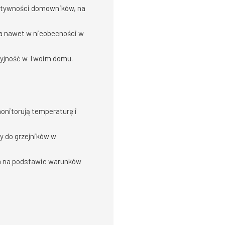
ktywności domowników, na
a nawet w nieobecności w
acyjność w Twoim domu.
onitorują temperaturę i
y do grzejników w
m na podstawie warunków
.