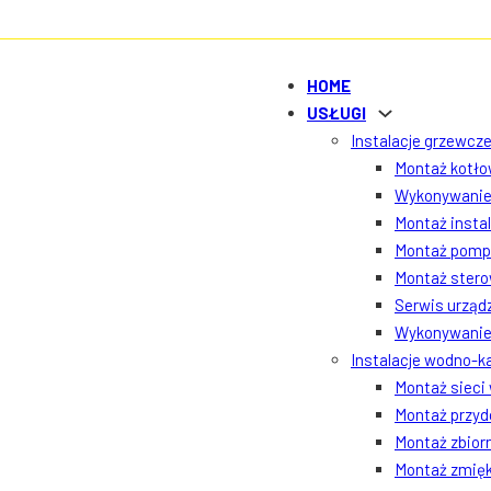
HOME
USŁUGI
Instalacje grzewcze
Montaż kotłow
Wykonywanie 
Montaż insta
Montaż pomp 
Montaż ster
Serwis urządz
Wykonywanie 
Instalacje wodno-k
Montaż sieci
Montaż przyd
Montaż zbior
Montaż zmięk