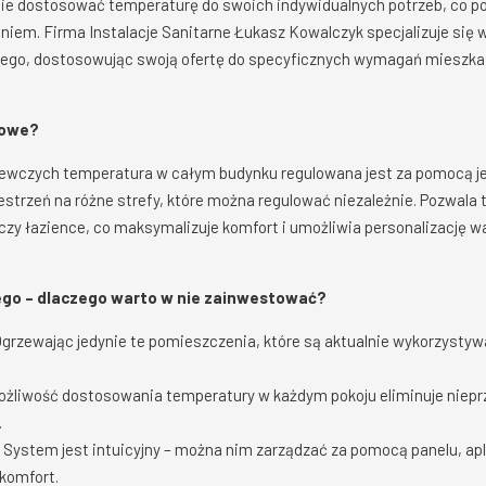
ie dostosować temperaturę do swoich indywidualnych potrzeb, co p
iem. Firma Instalacje Sanitarne Łukasz Kowalczyk specjalizuje się 
go, dostosowując swoją ofertę do specyficznych wymagań mieszkań
fowe?
ewczych temperatura w całym budynku regulowana jest za pomocą j
estrzeń na różne strefy, które można regulować niezależnie. Pozwala
e czy łazience, co maksymalizuje komfort i umożliwia personalizację
go – dlaczego warto w nie zainwestować?
grzewając jedynie te pomieszczenia, które są aktualnie wykorzysty
żliwość dostosowania temperatury w każdym pokoju eliminuje niepr
.
System jest intuicyjny – można nim zarządzać za pomocą panelu, apl
komfort.