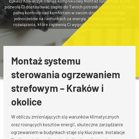
Łukasz Kowalczyk oferują kompleksowy montaż systemów, które
pozwolą Ci dostosować ciepło do Twoich potrzeb i stylu życia. Zyskaj
pełną kontrolę nad komfortem w swoim domu, oszczędzając
jednocześnie na rachunkach za energię. Wybierz inteligentne
rozwiązania, które zapewnią Ci wygodę, na jaką zasługujesz.
Montaż systemu
sterowania ogrzewaniem
strefowym – Kraków i
okolice
W obliczu zmieniających się warunków klimatycznych
oraz rosnących kosztów energii, skuteczne zarządzanie
ogrzewaniem w budynkach staje się kluczowe. Instalacje