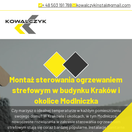
+ 48 503 191 788
kowalczykinstal@gmail.com
Montaż sterowania ogrzewaniem
strefowym w budynku Kraków i
okolice Modlniczka
Czy marzysz o idealnej temperaturze w każdym pomieszczeniu
swojego domu? W Krakowie i okolicach, w tym Modlniczce,
nowoczesne rozwiązania w zakresie sterowania ogrzewaniem
strefowym stają się coraz bardziej popularne. Instalacje Sanitarne