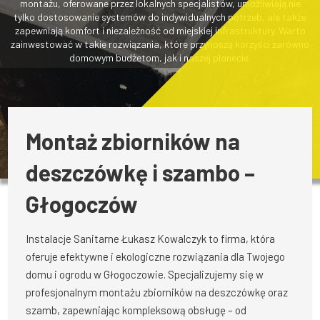
montażu, oferowane przez lokalnych specjalistów, umożliwiają nie
tylko dostosowanie systemów do indywidualnych potrzeb, ale także
zapewniają komfort i niezależność od miejskiej infrastruktury. Warto
zainwestować w takie rozwiązania, które przynoszą korzyści zarówno
domowym budżetom, jak i naszej planecie.
Montaż zbiorników na
deszczówkę i szambo –
Głogoczów
Instalacje Sanitarne Łukasz Kowalczyk to firma, która
oferuje efektywne i ekologiczne rozwiązania dla Twojego
domu i ogrodu w Głogoczowie. Specjalizujemy się w
profesjonalnym montażu zbiorników na deszczówkę oraz
szamb, zapewniając kompleksową obsługę – od