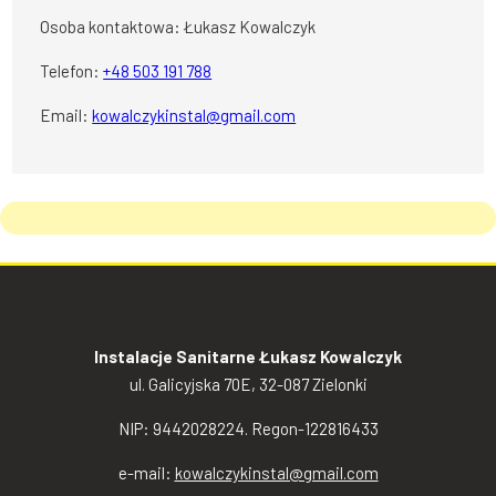
Osoba kontaktowa: Łukasz Kowalczyk
Telefon:
+48 503 191 788
Email:
kowalczykinstal@gmail.com
Instalacje Sanitarne Łukasz Kowalczyk
ul. Galicyjska 70E, 32-087 Zielonki
NIP: 9442028224. Regon-122816433
e-mail:
kowalczykinstal@gmail.com