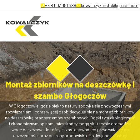
+ 48 503 191 788
kowalczykinstal@gmail.com
Montaż zbiorników na deszczówkę i
szambo Głogoczów
W Głogoczowie, gdzie piękno natury spotyka się z nowoczesnymi
rozwiązaniami, coraz więcej osób decyduje się na montaż zbiorników
na deszczówkę oraz systemów szambowych. Dzięki tym ekologicznym
i ekonomicznym opcjom, mieszkańcy mogą skutecznie gromadzić
wodę deszczową do różnych zastosowań, co przyczynia się do
oszczędności oraz ochrony środowiska. Profesjonalne usługi