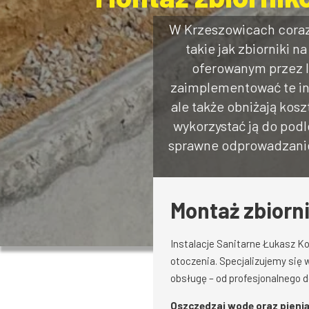
W Krzeszowicach coraz
takie jak zbiorniki
oferowanym przez I
zaimplementować te inn
ale także obniżają ko
wykorzystać ją do pod
sprawne odprowadzanie 
Montaż zbiorn
Instalacje Sanitarne Łukasz K
otoczenia. Specjalizujemy się
obsługę – od profesjonalnego d
Oszczędzaj wodę oraz pieni