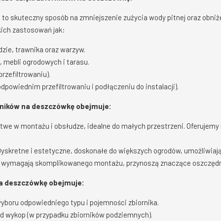
o skuteczny sposób na zmniejszenie zużycia wody pitnej oraz obniż
kich zastosowań jak:
dzie, trawnika oraz warzyw.
mebli ogrodowych i tarasu.
rzefiltrowaniu).
odpowiednim przefiltrowaniu i podłączeniu do instalacji).
rników na deszczówkę obejmuje:
twe w montażu i obsłudze, idealne do małych przestrzeni. Oferujemy
yskretne i estetyczne, doskonałe do większych ogrodów, umożliwiaj
 wymagają skomplikowanego montażu, przynoszą znaczące oszczędn
na deszczówkę obejmuje:
yboru odpowiedniego typu i pojemności zbiornika.
d wykop (w przypadku zbiorników podziemnych).