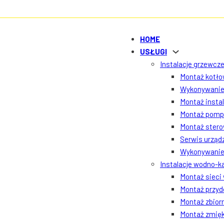
HOME
USŁUGI
Instalacje grzewcze
Montaż kotłow
Wykonywanie 
Montaż insta
Montaż pomp 
Montaż ster
Serwis urządz
Wykonywanie 
Instalacje wodno-k
Montaż sieci
Montaż przyd
Montaż zbior
Montaż zmięk