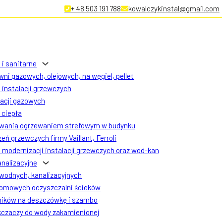
+ 48 503 191 788
kowalczykinstal@gmail.com
 i sanitarne
ni gazowych, olejowych, na węgiel, pellet
instalacji grzewczych
lacji gazowych
ciepła
owania ogrzewaniem strefowym w budynku
eń grzewczych firmy Vaillant, Ferroli
modernizacji instalacji grzewczych oraz wod-kan
analizacyjne
 wodnych, kanalizacyjnych
omowych oczyszczalni ścieków
ników na deszczówkę i szambo
czaczy do wody zakamienionej