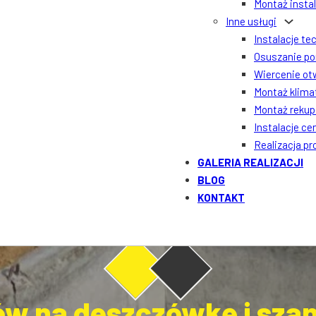
Montaż insta
Inne usługi
Instalacje te
Osuszanie po
Wiercenie ot
Montaż klima
Montaż rekupe
Instalacje ce
Realizacja p
GALERIA REALIZACJI
BLOG
KONTAKT
ów na deszczówkę i sz