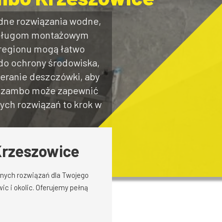
dne rozwiązania wodne,
m usługom montażowym
 regionu mogą łatwo
 do ochrony środowiska,
eranie deszczówki, aby
a szambo może zapewnić
ych rozwiązań to krok w
Krzeszowice
znych rozwiązań dla Twojego
c i okolic. Oferujemy pełną