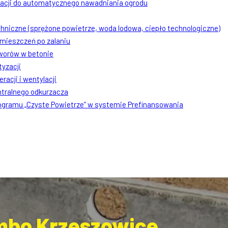
lacji do automatycznego nawadniania ogrodu
chniczne (sprężone powietrze, woda lodowa, ciepło technologiczne)
mieszczeń po zalaniu
worów w betonie
tyzacji
racji i wentylacji
ntralnego odkurzacza
rogramu „Czyste Powietrze” w systemie Prefinansowania
ambo Krzeszowice