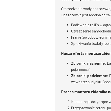
Gromadzenie wody deszczowej t
Deszczówka jest idealna do ta
Podlewanie roślin w ogro
Czyszczenie samochodu, 
Pranie (po odpowiednim p
Spłukiwanie toalety (po 
Nasza oferta montażu zbio
Zbiorniki naziemne:
Ła
pojemności.
Zbiorniki podziemne:
D
wewnątrz budynku. Choć
Proces montażu zbiornika 
Konsultacje dotyczące w
Przygotowanie terenu po