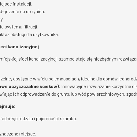
ejsce instalacji.
dłączenie go do rynien.
y.
e systemu filtracji.
ktaż obsługi dla użytkownika.
eci kanalizacyjnej
miejskiej sieci kanalizacyjnej, szambo staje się niezbędnym rozwią
czelne, dostępne w wielu pojemnościach, idealne dla domów jednorod
we oczyszczalnie ścieków):
Innowacyjne rozwiązanie korzystne dla
iwiając ich odprowadzenie do gruntu lub wód powierzchniowych, zgodn
ejmuje:
edniego rodzaju i pojemności szamba.
znaczone miejsce.