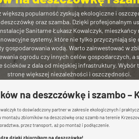
 większą popularność zyskują ekologiczne i oszczę
 na deszczówkę oraz szamba. Dzięki profesjonalny
nstalacje Sanitarne Łukasz Kowalczyk, mieszkańcy
owacyjne systemy, które nie tylko przyczyniają się
szty gospodarowania wodą. Warto zainwestować w zbi
lewania ogrodu czy innych celów gospodarczych, 
ścieków z dala od miejskiej infrastruktury. Wybór t
stronę większej niezależności i oszczędności.
ików na deszczówkę i szambo – 
owalczyk to doświadczony partner w zakresie ekologicznych i praktyc
 w montażu zbiorników na deszczówkę oraz szamb na terenie Krzeszowi
oradztwa, przez transport, aż po montaż i podłączenie.
ądze dzięki zbiornikom na deszczówkę!