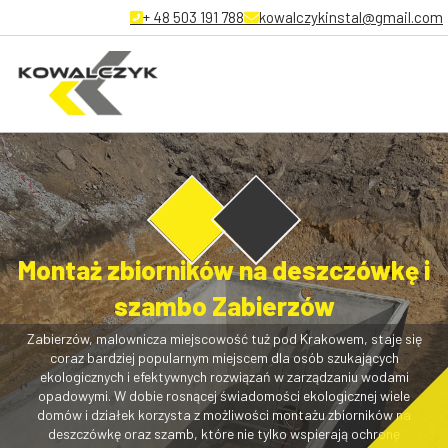
+ 48 503 191 788
kowalczykinstal@gmail.com
Montaż zbiorników na deszczówkę i
szambo Zabierzów
Zabierzów, malownicza miejscowość tuż pod Krakowem, staje się
coraz bardziej popularnym miejscem dla osób szukających
ekologicznych i efektywnych rozwiązań w zarządzaniu wodami
opadowymi. W dobie rosnącej świadomości ekologicznej wiele
domów i działek korzysta z możliwości montażu zbiorników na
deszczówkę oraz szamb, które nie tylko wspierają ochronę