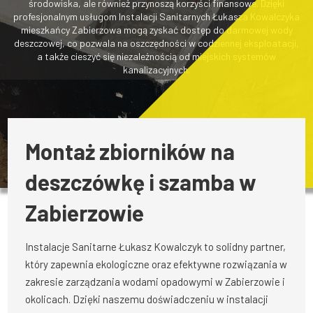
środowiska, ale również przynoszą korzyści finansowe. Dzięki
profesjonalnym usługom Instalacji Sanitarnych Łukasza Kowalczyka
mieszkańcy Zabierzowa mogą zyskać dostęp do darmowej wody
deszczowej, co pozwala na oszczędności w codziennej eksploatacji,
a także cieszyć się niezależnością od miejskich systemów
kanalizacyjnych.
Montaż zbiorników na
deszczówkę i szamba w
Zabierzowie
Instalacje Sanitarne Łukasz Kowalczyk to solidny partner,
który zapewnia ekologiczne oraz efektywne rozwiązania w
zakresie zarządzania wodami opadowymi w Zabierzowie i
okolicach. Dzięki naszemu doświadczeniu w instalacji