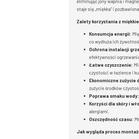
eliminując jony wapnia i magn
staje się „miękka” i pozbawio
Zalety korzystania z miękk
Konsumcja energii:
Mię
co wydłuża ich żywotnoś
Ochrona instalacji grz
efektywności ogrzewania
Łatwe czyszczenie:
Mi
czystości w łazience i ku
Ekonomiczne zużycie 
zużycie środków czystoś
Poprawa smaku wody:
Korzyści dla skóry i w
alergiami.
Oszczędność czasu:
Mn
Jak wygląda proces montaż