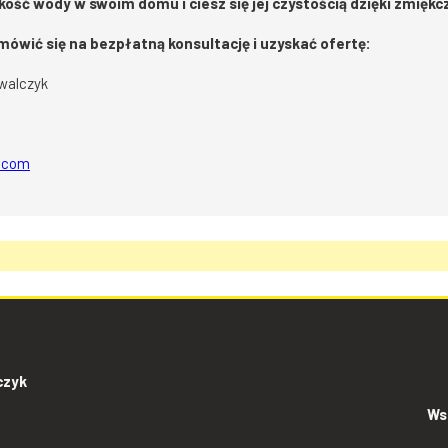
kość wody w swoim domu i ciesz się jej czystością dzięki zmięk
mówić się na bezpłatną konsultację i uzyskać ofertę:
walczyk
l.com
czyk
Ws