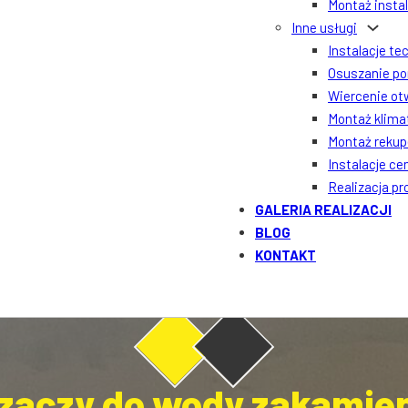
Montaż insta
Inne usługi
Instalacje te
Osuszanie po
Wiercenie ot
Montaż klima
Montaż rekupe
Instalacje ce
Realizacja p
GALERIA REALIZACJI
BLOG
KONTAKT
zaczy do wody zakamien