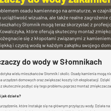
roblemem osadu kamiennego na armaturze, w czajnik
o uciążliwość wizualna, ale także realne zagrożenie
 Mieszkańcy Słomnik mogą teraz skorzystać z profesjo
Kowalczyka, które oferują skuteczny montaż zmiękc
żegnacie się z kłopotami związanymi z kamieniem, 
iękką i czystą wodą w każdym zakątku swojego dom
czaczy do wody w Słomnikach
dotyka wielu mieszkańców Słomnik i okolic. Osady kamienia mogą nie 
a urządzeń domowych oraz zwiększać koszty ich eksploatacji. Dzię
esz skutecznie pozbyć się tego problemu poprzez montaż zmiękczacz
 jak działa?
rządzenie, które instaluje się na głównym przyłączu wody. Działa n