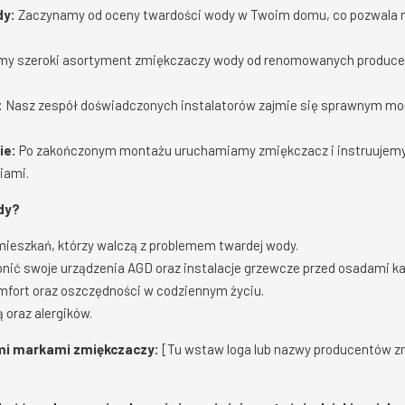
dy:
Zaczynamy od oceny twardości wody w Twoim domu, co pozwala 
my szeroki asortyment zmiękczaczy wody od renomowanych produce
:
Nasz zespół doświadczonych instalatorów zajmie się sprawnym m
ie:
Po zakończonym montażu uruchamiamy zmiękczacz i instruujemy,
iami.
dy?
 mieszkań, którzy walczą z problemem twardej wody.
ronić swoje urządzenia AGD oraz instalacje grzewcze przed osadami k
omfort oraz oszczędności w codziennym życiu.
 oraz alergików.
i markami zmiękczaczy:
[Tu wstaw loga lub nazwy producentów zm