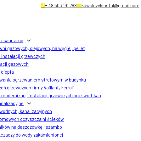
+ 48 503 191 788
kowalczykinstal@gmail.com
 i sanitarne
ni gazowych, olejowych, na węgiel, pellet
instalacji grzewczych
lacji gazowych
ciepła
owania ogrzewaniem strefowym w budynku
eń grzewczych firmy Vaillant, Ferroli
modernizacji instalacji grzewczych oraz wod-kan
analizacyjne
 wodnych, kanalizacyjnych
omowych oczyszczalni ścieków
ników na deszczówkę i szambo
czaczy do wody zakamienionej