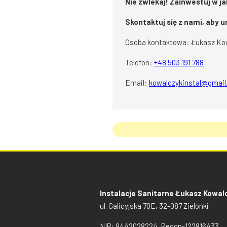
Nie zwlekaj! Zainwestuj w ja
Skontaktuj się z nami, aby u
Osoba kontaktowa: Łukasz Ko
Telefon:
+48 503 191 788
Email:
kowalczykinstal@gmai
Instalacje Sanitarne Łukasz Kowal
ul. Galicyjska 70E, 32-087 Zielonki
NIP: 9442028224. Regon-122816433