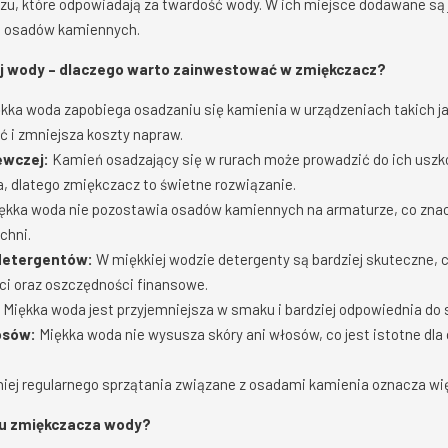
ezu, które odpowiadają za twardość wody. W ich miejsce dodawane są 
na osadów kamiennych.
iej wody – dlaczego warto zainwestować w zmiękczacz?
kka woda zapobiega osadzaniu się kamienia w urządzeniach takich jak 
ć i zmniejsza koszty napraw.
ewczej:
Kamień osadzający się w rurach może prowadzić do ich uszk
, dlatego zmiękczacz to świetne rozwiązanie.
ękka woda nie pozostawia osadów kamiennych na armaturze, co znac
chni.
detergentów:
W miękkiej wodzie detergenty są bardziej skuteczne, c
ci oraz oszczędności finansowe.
Miękka woda jest przyjemniejsza w smaku i bardziej odpowiednia do 
łosów:
Miękka woda nie wysusza skóry ani włosów, co jest istotne dla 
iej regularnego sprzątania związane z osadami kamienia oznacza więc
u zmiękczacza wody?