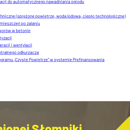
lacji do automatycznego nawadniania ogrodu
chniczne (sprężone powietrze, woda lodowa, ciepło technologiczne)
mieszczeń po zalaniu
worów w betonie
tyzacji
racji i wentylacji
ntralnego odkurzacza
rogramu „Czyste Powietrze” w systemie Prefinansowania
ionej Słomniki