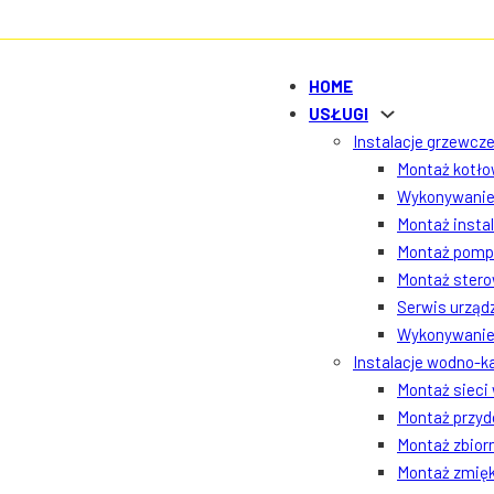
HOME
USŁUGI
Instalacje grzewcze
Montaż kotłow
Wykonywanie 
Montaż insta
Montaż pomp 
Montaż ster
Serwis urządz
Wykonywanie 
Instalacje wodno-k
Montaż sieci
Montaż przyd
Montaż zbior
Montaż zmięk