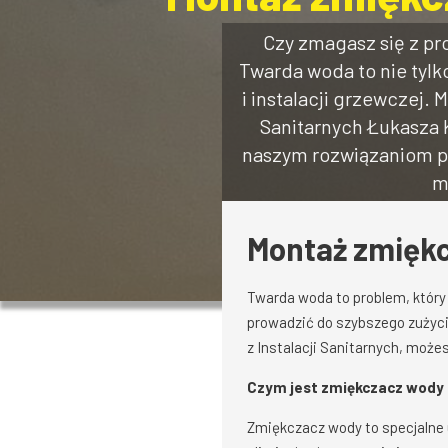
Czy zmagasz się z p
Twarda woda to nie tylk
i instalacji grzewczej.
Sanitarnych Łukasza 
naszym rozwiązaniom po
m
Montaż zmięk
Twarda woda to problem, który 
prowadzić do szybszego zużyci
z Instalacji Sanitarnych, moż
Czym jest zmiękczacz wody i
Zmiękczacz wody to specjalne u