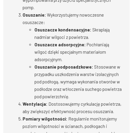
wypompowania przy użyciu specjalistycznych
pomp.
Osuszanie:
Wykorzystujemy nowoczesne
osuszacze:
Osuszacze kondensacyjne:
Skraplają
nadmiar wilgoci z powietrza.
Osuszacze adsorpcyjne:
Pochłaniają
wilgoć dzięki specjalnym materiałom
adsorpcyjnym.
Osuszanie podposadzkowe:
Stosowane w
przypadku uszkodzenia warstw izolacyjnych
pod podłogą, wymaga wykonania otworów w
podłodze oraz wtłoczenia suchego powietrza
pod powierzchnię.
Wentylacja:
Dostosowujemy cyrkulację powietrza,
aby zwiększyć efektywność procesu osuszania.
Pomiary wilgotności:
Regularnie monitorujemy
poziom wilgotności w ścianach, podłogach i