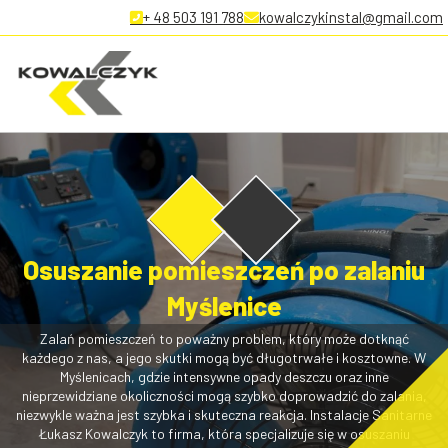
+ 48 503 191 788
kowalczykinstal@gmail.com
Osuszanie pomieszczeń po zalaniu
Myślenice
Zalań pomieszczeń to poważny problem, który może dotknąć
każdego z nas, a jego skutki mogą być długotrwałe i kosztowne. W
Myślenicach, gdzie intensywne opady deszczu oraz inne
nieprzewidziane okoliczności mogą szybko doprowadzić do zalania,
niezwykle ważna jest szybka i skuteczna reakcja. Instalacje Sanitarne
Łukasz Kowalczyk to firma, która specjalizuje się w osuszaniu