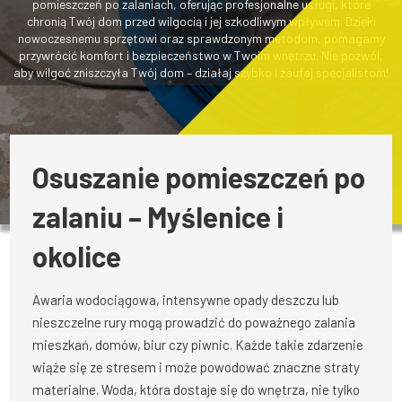
pomieszczeń po zalaniach, oferując profesjonalne usługi, które
chronią Twój dom przed wilgocią i jej szkodliwym wpływem. Dzięki
nowoczesnemu sprzętowi oraz sprawdzonym metodom, pomagamy
przywrócić komfort i bezpieczeństwo w Twoim wnętrzu. Nie pozwól,
aby wilgoć zniszczyła Twój dom – działaj szybko i zaufaj specjalistom!
Osuszanie pomieszczeń po
zalaniu – Myślenice i
okolice
Awaria wodociągowa, intensywne opady deszczu lub
nieszczelne rury mogą prowadzić do poważnego zalania
mieszkań, domów, biur czy piwnic. Każde takie zdarzenie
wiąże się ze stresem i może powodować znaczne straty
materialne. Woda, która dostaje się do wnętrza, nie tylko