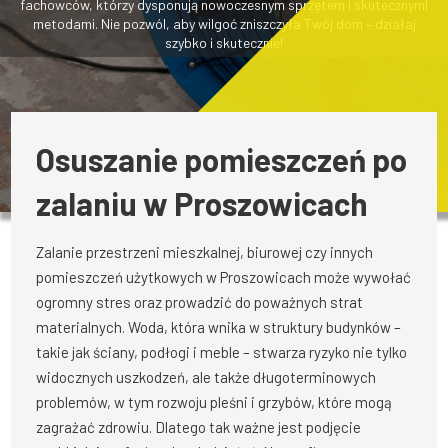
fachowców, którzy dysponują nowoczesnym sprzętem i skutecznymi
metodami. Nie pozwól, aby wilgoć zniszczyła Twój dom – działaj
szybko i skutecznie!
Osuszanie pomieszczeń po
zalaniu w Proszowicach
Zalanie przestrzeni mieszkalnej, biurowej czy innych
pomieszczeń użytkowych w Proszowicach może wywołać
ogromny stres oraz prowadzić do poważnych strat
materialnych. Woda, która wnika w struktury budynków –
takie jak ściany, podłogi i meble – stwarza ryzyko nie tylko
widocznych uszkodzeń, ale także długoterminowych
problemów, w tym rozwoju pleśni i grzybów, które mogą
zagrażać zdrowiu. Dlatego tak ważne jest podjęcie