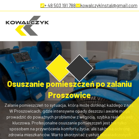
+ 48 503 191 788
kowalczykinstal@gmail.com
Osuszanie pomieszczeń po zalaniu
Proszowice
Zalanie pomieszczeń to sytuacja, która może dotknąć każdego z nas.
W Proszowicach, gdzie intensywne opady deszczu i awarie mogą
prowadzić do poważnych problemów z wilgocią, szybka reakcja jest
kluczowa. Profesjonalne osuszanie pomieszczeń jest nie tylko
sposobem na przywrócenie komfortu życia, ale także na ochronę
zdrowia mieszkańców. Warto skorzystać z usług doświadczonych