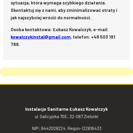
sytuacja, która wymaga szybkiego działania.
Skontaktuj się z nami, aby zminimalizować straty i
jak najszybciej wrócić do normalności.
Osoba kontaktowa: Łukasz Kowalczyk, e-mail:
kowalczykinstal@gmail.com
, telefon: +48 503 191
788.
Instalacje Sanitarne Łukasz Kowalczyk
ul. Galicyjska 70E, 32-087 Zielonki
NIP: 9442028224. Regon-122816433