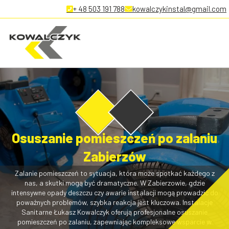
+ 48 503 191 788
kowalczykinstal@gmail.com
Osuszanie pomieszczeń po zalaniu
Zabierzów
Zalanie pomieszczeń to sytuacja, która może spotkać każdego z
nas, a skutki mogą być dramatyczne. W Zabierzowie, gdzie
intensywne opady deszczu czy awarie instalacji mogą prowadzić do
poważnych problemów, szybka reakcja jest kluczowa. Instalacje
Sanitarne Łukasz Kowalczyk oferują profesjonalne osuszanie
pomieszczeń po zalaniu, zapewniając kompleksowe wsparcie w