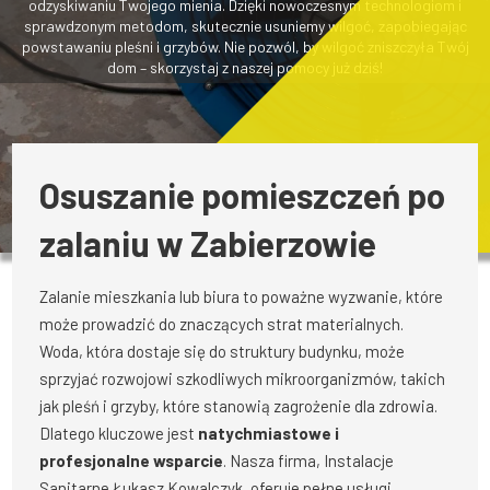
odzyskiwaniu Twojego mienia. Dzięki nowoczesnym technologiom i
sprawdzonym metodom, skutecznie usuniemy wilgoć, zapobiegając
powstawaniu pleśni i grzybów. Nie pozwól, by wilgoć zniszczyła Twój
dom – skorzystaj z naszej pomocy już dziś!
Osuszanie pomieszczeń po
zalaniu w Zabierzowie
Zalanie mieszkania lub biura to poważne wyzwanie, które
może prowadzić do znaczących strat materialnych.
Woda, która dostaje się do struktury budynku, może
sprzyjać rozwojowi szkodliwych mikroorganizmów, takich
jak pleśń i grzyby, które stanowią zagrożenie dla zdrowia.
Dlatego kluczowe jest
natychmiastowe i
profesjonalne wsparcie
. Nasza firma, Instalacje
Sanitarne Łukasz Kowalczyk, oferuje pełne usługi