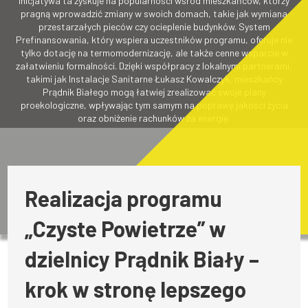
Inicjatywa ta zyskuje na popularności wśród mieszkańców, którzy
pragną wprowadzić zmiany w swoich domach, takie jak wymiana
przestarzałych pieców czy ocieplenie budynków. System
Prefinansowania, który wspiera uczestników programu, oferuje nie
tylko dotację na termomodernizację, ale także cenne wsparcie w
załatwieniu formalności. Dzięki współpracy z lokalnymi partnerami,
takimi jak Instalacje Sanitarne Łukasz Kowalczyk, mieszkańcy
Prądnik Białego mogą łatwiej zrealizować swoje plany
proekologiczne, wpływając tym samym na poprawę jakości życia
oraz obniżenie rachunków za energię.
Realizacja programu
„Czyste Powietrze” w
dzielnicy Prądnik Biały –
krok w stronę lepszego