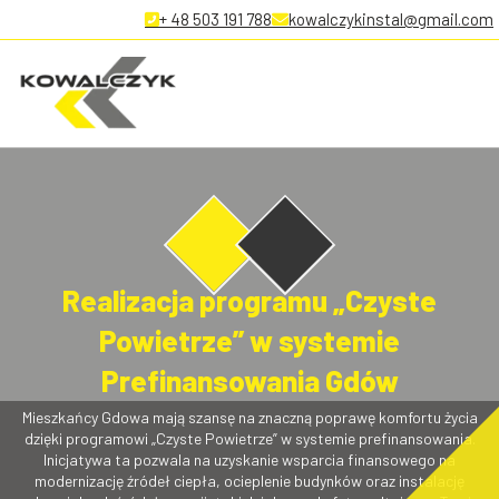
+ 48 503 191 788
kowalczykinstal@gmail.com
Realizacja programu „Czyste
Powietrze” w systemie
Prefinansowania Gdów
Mieszkańcy Gdowa mają szansę na znaczną poprawę komfortu życia
dzięki programowi „Czyste Powietrze” w systemie prefinansowania.
Inicjatywa ta pozwala na uzyskanie wsparcia finansowego na
modernizację źródeł ciepła, ocieplenie budynków oraz instalację