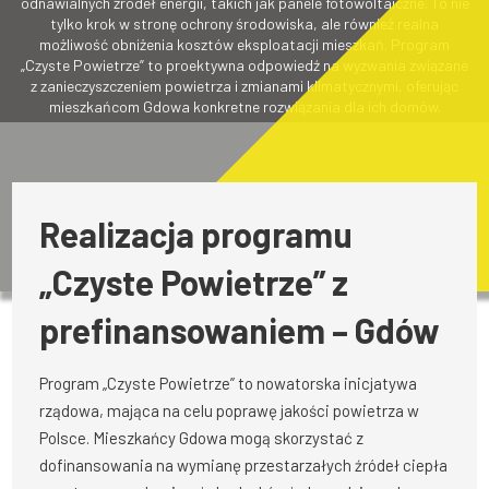
odnawialnych źródeł energii, takich jak panele fotowoltaiczne. To nie
tylko krok w stronę ochrony środowiska, ale również realna
możliwość obniżenia kosztów eksploatacji mieszkań. Program
„Czyste Powietrze” to proektywna odpowiedź na wyzwania związane
z zanieczyszczeniem powietrza i zmianami klimatycznymi, oferując
mieszkańcom Gdowa konkretne rozwiązania dla ich domów.
Realizacja programu
„Czyste Powietrze” z
prefinansowaniem – Gdów
Program „Czyste Powietrze” to nowatorska inicjatywa
rządowa, mająca na celu poprawę jakości powietrza w
Polsce. Mieszkańcy Gdowa mogą skorzystać z
dofinansowania na wymianę przestarzałych źródeł ciepła