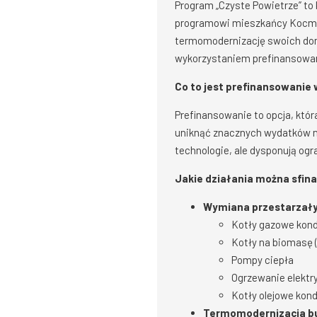
Program „Czyste Powietrze” to 
programowi mieszkańcy Kocmyr
termomodernizację swoich domó
wykorzystaniem prefinansowan
Co to jest prefinansowanie
Prefinansowanie to opcja, któ
uniknąć znacznych wydatków na
technologie, ale dysponują og
Jakie działania można sfi
Wymiana przestarzały
Kotły gazowe kon
Kotły na biomasę (
Pompy ciepła
Ogrzewanie elektr
Kotły olejowe kon
Termomodernizacja b