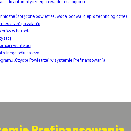
lacji do automatycznego nawadniania ogrodu
chniczne (sprężone powietrze, woda lodowa, ciepło technologiczne)
mieszczeń po zalaniu
worów w betonie
tyzacji
racji i wentylacji
ntralnego odkurzacza
rogramu „Czyste Powietrze” w systemie Prefinansowania
stemie Prefinansowania