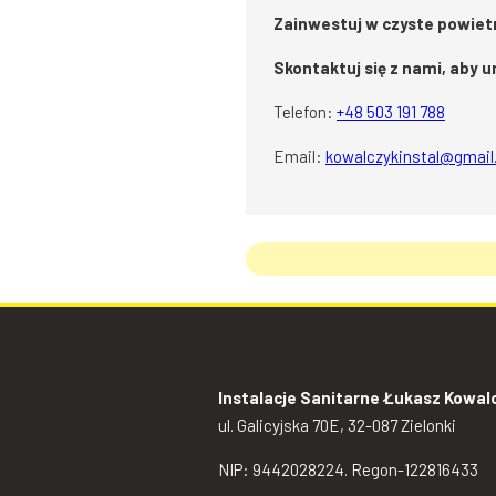
Zainwestuj w czyste powiet
Skontaktuj się z nami, aby u
Telefon:
+48 503 191 788
Email:
kowalczykinstal@gmai
Instalacje Sanitarne Łukasz Kowal
ul. Galicyjska 70E, 32-087 Zielonki
NIP: 9442028224. Regon-122816433