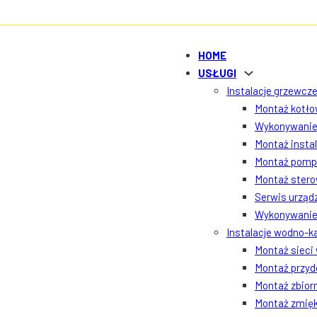
HOME
USŁUGI
Instalacje grzewcze
Montaż kotłow
Wykonywanie 
Montaż insta
Montaż pomp 
Montaż ster
Serwis urządz
Wykonywanie 
Instalacje wodno-k
Montaż sieci
Montaż przyd
Montaż zbior
Montaż zmięk