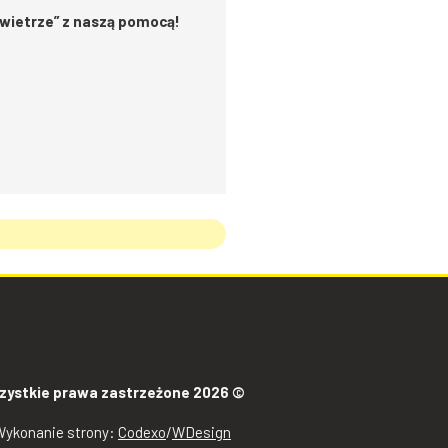
owietrze” z naszą pomocą!
zystkie prawa zastrzeżone 2026 ©
Wykonanie strony:
Codexo
/
WDesign