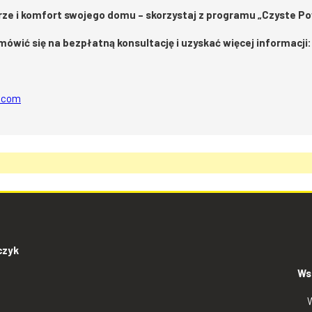
rze i komfort swojego domu – skorzystaj z programu „Czyste P
mówić się na bezpłatną konsultację i uzyskać więcej informacji:
l.com
czyk
Ws