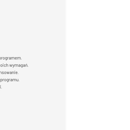
 programem.
woich wymagań.
ansowanie.
 programu.
i.