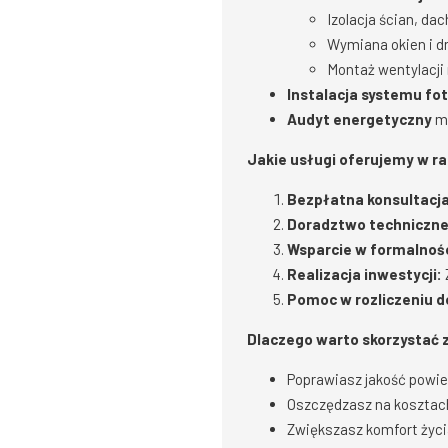
Izolacja ścian, dac
Wymiana okien i d
Montaż wentylacji
Instalacja systemu fo
Audyt energetyczny
ma
Jakie usługi oferujemy w r
Bezpłatna konsultacja
Doradztwo techniczne
Wsparcie w formalnoś
Realizacja inwestycji:
Pomoc w rozliczeniu do
Dlaczego warto skorzystać 
Poprawiasz jakość powie
Oszczędzasz na kosztac
Zwiększasz komfort życ