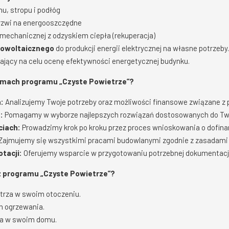
hu, stropu i podłóg
rzwi na energooszczędne
 mechanicznej z odzyskiem ciepła (rekuperacja)
towoltaicznego
do produkcji energii elektrycznej na własne potrzeby.
jący na celu ocenę efektywności energetycznej budynku.
amach programu „Czyste Powietrze”?
:
Analizujemy Twoje potrzeby oraz możliwości finansowe związane z
:
Pomagamy w wyborze najlepszych rozwiązań dostosowanych do T
ciach:
Prowadzimy krok po kroku przez proces wnioskowania o dofin
Zajmujemy się wszystkimi pracami budowlanymi zgodnie z zasadami
tacji:
Oferujemy wsparcie w przygotowaniu potrzebnej dokumentacj
z programu „Czyste Powietrze”?
trza w swoim otoczeniu.
h ogrzewania.
ia w swoim domu.