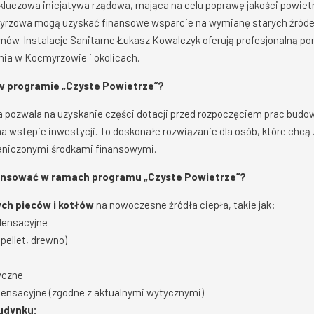
kluczowa inicjatywa rządowa, mająca na celu poprawę jakości powiet
zowa mogą uzyskać finansowe wsparcie na wymianę starych źródeł
w. Instalacje Sanitarne Łukasz Kowalczyk oferują profesjonalną pom
ia w Kocmyrzowie i okolicach.
 w programie „Czyste Powietrze”?
ra pozwala na uzyskanie części dotacji przed rozpoczęciem prac bud
 wstępie inwestycji. To doskonałe rozwiązanie dla osób, które chc
raniczonymi środkami finansowymi.
nansować w ramach programu „Czyste Powietrze”?
ch pieców i kotłów
na nowoczesne źródła ciepła, takie jak:
densacyjne
pellet, drewno)
yczne
densacyjne (zgodne z aktualnymi wytycznymi)
udynku: