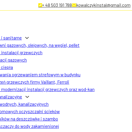
+ 48 503 191 788
kowalczykinstal@gmail.com
 i sanitarne
ni gazowych, olejowych, na węgiel, pellet
instalacji grzewczych
lacji gazowych
ciepła
owania ogrzewaniem strefowym w budynku
eń grzewczych firmy Vaillant, Ferroli
modernizacji instalacji grzewczych oraz wod-kan
analizacyjne
 wodnych, kanalizacyjnych
omowych oczyszczalni ścieków
ników na deszczówkę i szambo
czaczy do wody zakamienionej