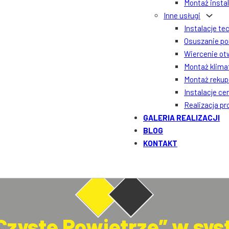
Montaż insta
Inne usługi
Instalacje te
Osuszanie po
Wiercenie ot
Montaż klima
Montaż rekupe
Instalacje ce
Realizacja p
GALERIA REALIZACJI
BLOG
KONTAKT
Czyste Powietrze” w sy