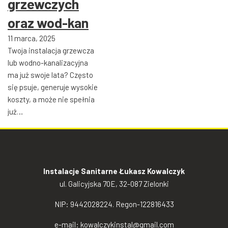
grzewczych
oraz wod-kan
11 marca, 2025
Twoja instalacja grzewcza
lub wodno-kanalizacyjna
ma już swoje lata? Często
się psuje, generuje wysokie
koszty, a może nie spełnia
już…
Instalacje Sanitarne Łukasz Kowalczyk
ul. Galicyjska 70E, 32-087 Zielonki
NIP: 9442028224. Regon-122816433
e-mail:
kowalczykinstal@gmail.com