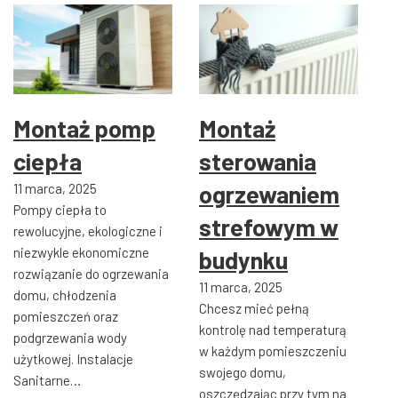
Montaż pomp
Montaż
ciepła
sterowania
ogrzewaniem
11 marca, 2025
Pompy ciepła to
strefowym w
rewolucyjne, ekologiczne i
niezwykle ekonomiczne
budynku
rozwiązanie do ogrzewania
11 marca, 2025
domu, chłodzenia
Chcesz mieć pełną
pomieszczeń oraz
kontrolę nad temperaturą
podgrzewania wody
w każdym pomieszczeniu
użytkowej. Instalacje
swojego domu,
Sanitarne…
oszczędzając przy tym na