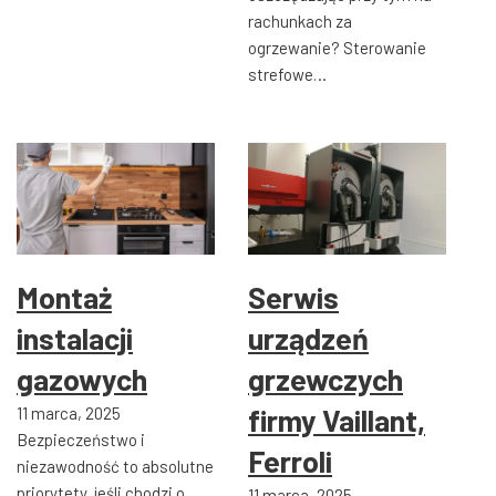
rachunkach za
ogrzewanie? Sterowanie
strefowe…
Montaż
Serwis
instalacji
urządzeń
gazowych
grzewczych
firmy Vaillant,
11 marca, 2025
Bezpieczeństwo i
Ferroli
niezawodność to absolutne
priorytety, jeśli chodzi o
11 marca, 2025