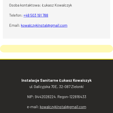
Osoba kontaktowa: Łukasz Kowalczyk
Telefon:
+48 503 191 788
Email:
kowalczykinstal@gmail.com
Instalacje Sanitarne Łukasz Kowalczyk
ul. Galicyjska 70E, 32-087 Zielonki
NIP: 9442028224. Regon-122816433
e-mail:
kowalczykinstal@gmail.com