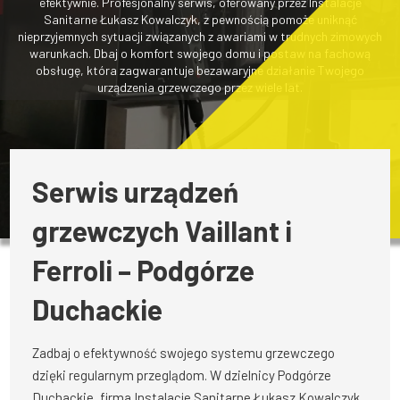
efektywnie. Profesjonalny serwis, oferowany przez Instalacje
Sanitarne Łukasz Kowalczyk, z pewnością pomoże uniknąć
nieprzyjemnych sytuacji związanych z awariami w trudnych zimowych
warunkach. Dbaj o komfort swojego domu i postaw na fachową
obsługę, która zagwarantuje bezawaryjne działanie Twojego
urządzenia grzewczego przez wiele lat.
Serwis urządzeń
grzewczych Vaillant i
Ferroli – Podgórze
Duchackie
Zadbaj o efektywność swojego systemu grzewczego
dzięki regularnym przeglądom. W dzielnicy Podgórze
Duchackie, firma Instalacje Sanitarne Łukasz Kowalczyk