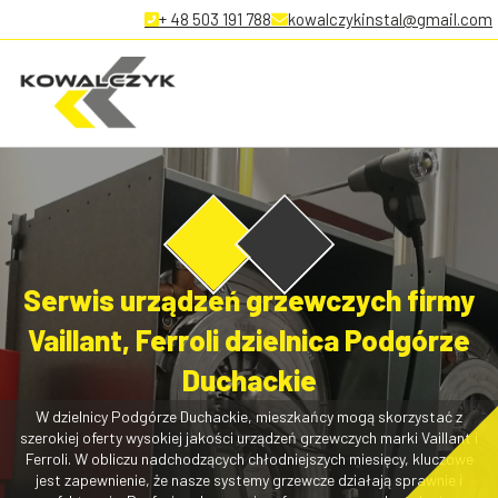
+ 48 503 191 788
kowalczykinstal@gmail.com
Serwis urządzeń grzewczych firmy
Vaillant, Ferroli dzielnica Podgórze
Duchackie
W dzielnicy Podgórze Duchackie, mieszkańcy mogą skorzystać z
szerokiej oferty wysokiej jakości urządzeń grzewczych marki Vaillant i
Ferroli. W obliczu nadchodzących chłodniejszych miesięcy, kluczowe
jest zapewnienie, że nasze systemy grzewcze działają sprawnie i