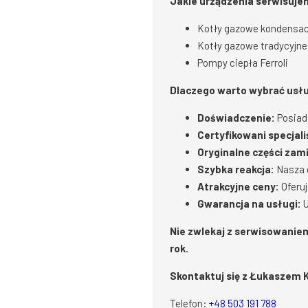
Jakie urządzenia serwisuj
Kotły gazowe kondensacyj
Kotły gazowe tradycyjne V
Pompy ciepła Ferroli
Dlaczego warto wybrać usłu
Doświadczenie:
Posiada
Certyfikowani specjali
Oryginalne części zam
Szybka reakcja:
Nasza 
Atrakcyjne ceny:
Oferuj
Gwarancja na usługi:
U
Nie zwlekaj z serwisowanie
rok.
Skontaktuj się z Łukaszem K
Telefon:
+48 503 191 788