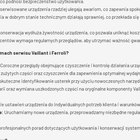
 co podnosi bezpieczeństwo użytkowania.
serwisowane urządzenia rzadziej ulegają awariom, co zapewnia spok
a w dobrym stanie technicznym działają sprawniej, co przekłada się n
onserwacja wydłuża żywotność urządzenia, co pozwala uniknąć kos
centów wymaga regularnych przeglądów, aby utrzymać ważność gwar
ach serwisu Vaillant i Ferroli?
Coroczne przeglądy obejmujące czyszczenie i kontrolę działania urzą
użytych części oraz czyszczenie dla zapewnienia optymalnej wydajn
 skuteczne identyfikowanie usterek przy użyciu nowoczesnych narzęd
ii oraz wymiana uszkodzonych części na oryginalne komponenty Vaill
 ustawień urządzenia do indywidualnych potrzeb klienta i warunków 
e:
Uruchamiamy nowe urządzenia, przeprowadzamy niezbędne regulacj
rofesjonalnych porad dotyczących użytkowania i konserwacji syste