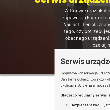
W Gdowie oraz okoli
zapewniają komfort i 
Vaillant i Ferroli, z
tego, czy potrzebuje
obecnego urządzenia
czekaj 
Serwis urządze
Regularna konserwacja urządzeń
Sanitarne Łukasz Kowalczyk of
okolicach. Dzięki nam możesz b
Dlaczego regularny serwis j
Bezpieczeństwo:
Syste