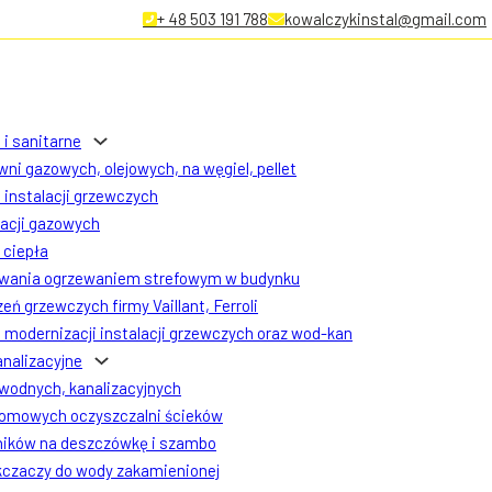
+ 48 503 191 788
kowalczykinstal@gmail.com
 i sanitarne
ni gazowych, olejowych, na węgiel, pellet
instalacji grzewczych
lacji gazowych
ciepła
owania ogrzewaniem strefowym w budynku
eń grzewczych firmy Vaillant, Ferroli
modernizacji instalacji grzewczych oraz wod-kan
analizacyjne
 wodnych, kanalizacyjnych
omowych oczyszczalni ścieków
ników na deszczówkę i szambo
czaczy do wody zakamienionej