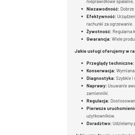
nieprawidłowe spalanie,
Niezawodność:
Dobrze 
Efektywność:
Urządzeni
rachunki za ogrzewanie.
Żywotność:
Regularna k
Gwarancja:
Wiele produ
Jakie usługi oferujemy w ram
Przeglądy techniczne:
Konserwacja:
Wymiana z
Diagnostyka:
Szybkie i
Naprawy:
Usuwanie awar
zamienniki.
Regulacja:
Dostosowanie
Pierwsze uruchomieni
użytkowników.
Doradztwo:
Udzielamy p