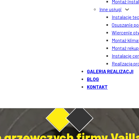
Montaż insta
Inne usługi
Instalacje te
Osuszanie po
Wiercenie ot
Montaż klima
Montaż rekupe
Instalacje ce
Realizacja p
GALERIA REALIZACJI
BLOG
KONTAKT
 grzewczych firmy Vailla