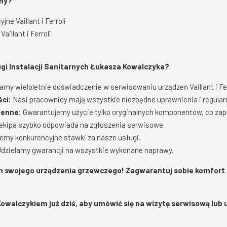
emy?
ne Vaillant i Ferroli
aillant i Ferroli
gi Instalacji Sanitarnych Łukasza Kowalczyka?
my wieloletnie doświadczenie w serwisowaniu urządzeń Vaillant i Fer
ści:
Nasi pracownicy mają wszystkie niezbędne uprawnienia i regular
ienne:
Gwarantujemy użycie tylko oryginalnych komponentów, co za
ekipa szybko odpowiada na zgłoszenia serwisowe.
emy konkurencyjne stawki za nasze usługi.
dzielamy gwarancji na wszystkie wykonane naprawy.
m swojego urządzenia grzewczego! Zagwarantuj sobie komfort 
owalczykiem już dziś, aby umówić się na wizytę serwisową lub u