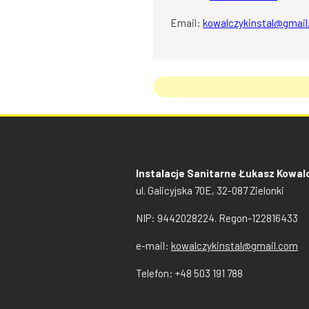
Email:
kowalczykinstal@gmai
Instalacje Sanitarne Łukasz Kowal
ul. Galicyjska 70E, 32-087 Zielonki
NIP: 9442028224. Regon-122816433
e-mail:
kowalczykinstal@gmail.com
Telefon: +48 503 191 788