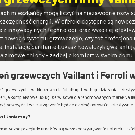
cach mieszkańcy mogą liczyć na niezawodne rozwiąz
oszczędność energii. W ofercie dostępne są nowoc
nane z innowacyjnych technologii oraz wysokiej efekty
sz nowego systemu grzewczego, czy też profesjona
, Instalacje Sanitarne Łukasz Kowalczyk gwarantuj
na zimowe chłody – zadbaj o komfort w swoim domu j
ń grzewczych Vaillant i Ferroli
 grzewczych jest kluczowa dla ich długotrwałego działania i efektyw
eruje kompleksowe usługi serwisowe dla renomowanych marek Vaillant
yć pewny, że Twoje urządzenie będzie działać sprawnie i efektywnie.
est konieczny?
matyczne przeglądy umożliwiają wczesne wykrywanie usterek, takich