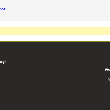
l.com
czyk
Ws