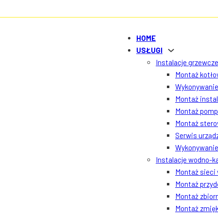
HOME
USŁUGI
Instalacje grzewcze
Montaż kotłow
Wykonywanie 
Montaż insta
Montaż pomp 
Montaż ster
Serwis urządz
Wykonywanie 
Instalacje wodno-k
Montaż sieci
Montaż przyd
Montaż zbior
Montaż zmięk