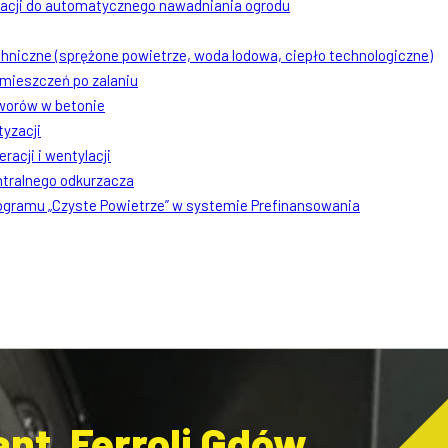
lacji do automatycznego nawadniania ogrodu
chniczne (sprężone powietrze, woda lodowa, ciepło technologiczne)
mieszczeń po zalaniu
worów w betonie
tyzacji
racji i wentylacji
ntralnego odkurzacza
rogramu „Czyste Powietrze” w systemie Prefinansowania
nt, Ferroli Gdów