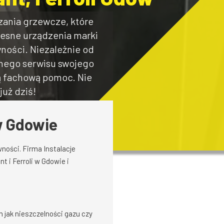
ania grzewcze, które
zesne urządzenia marki
wności. Niezależnie od
lnego serwisu swojego
ą fachową pomoc. Nie
uż dziś!
 w Gdowie
ności. Firma Instalacje
 i Ferroli w Gdowie i
 jak nieszczelności gazu czy