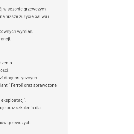
ój w sezonie grzewczym.
a niższe zużycie paliwa i
ztownych wymian.
ancji.
dzenia.
ości.
zi diagnostycznych.
ant i Ferroli oraz sprawdzone
eksploatacji.
e oraz szkolenia dla
mów grzewczych.