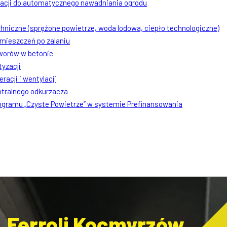
lacji do automatycznego nawadniania ogrodu
chniczne (sprężone powietrze, woda lodowa, ciepło technologiczne)
mieszczeń po zalaniu
worów w betonie
tyzacji
racji i wentylacji
ntralnego odkurzacza
rogramu „Czyste Powietrze” w systemie Prefinansowania
, Ferroli Kocmyrzów