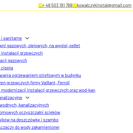
+ 48 503 191 788
kowalczykinstal@gmail.com
 i sanitarne
ni gazowych, olejowych, na węgiel, pellet
instalacji grzewczych
lacji gazowych
ciepła
owania ogrzewaniem strefowym w budynku
eń grzewczych firmy Vaillant, Ferroli
modernizacji instalacji grzewczych oraz wod-kan
analizacyjne
 wodnych, kanalizacyjnych
omowych oczyszczalni ścieków
ników na deszczówkę i szambo
czaczy do wody zakamienionej