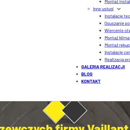
Montaż insta
Inne usługi
Instalacje te
Osuszanie po
Wiercenie ot
Montaż klima
Montaż rekupe
Instalacje ce
Realizacja p
GALERIA REALIZACJI
BLOG
KONTAKT
zewczych firmy Vaillant