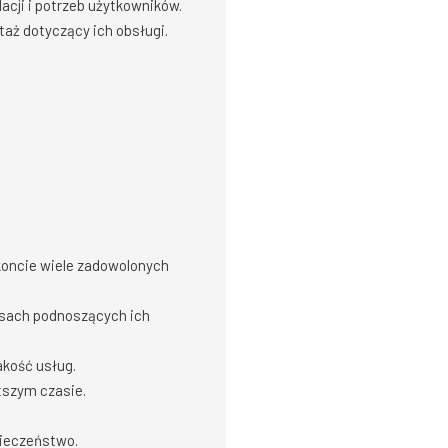
ji i potrzeb użytkowników.
aż dotyczący ich obsługi.
koncie wiele zadowolonych
ursach podnoszących ich
akość usług.
tszym czasie.
pieczeństwo.