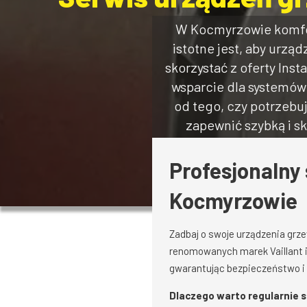
W Kocmyrzowie komfor
istotne jest, aby urz
skorzystać z oferty Inst
wsparcie dla systemów 
od tego, czy potrzebuj
zapewnić szybką i s
Profesjonalny 
Kocmyrzowie
Zadbaj o swoje urządzenia grze
renomowanych marek Vaillant i
gwarantując bezpieczeństwo i
Dlaczego warto regularnie 