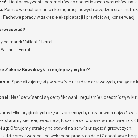
zeń:
Dostosowywanie parametrów do specyficznych warunków instalac
a:
Pomoc w uruchamianiu i konfiguracji nowych urządzeń oraz instrukt
:
Fachowe porady w zakresie eksploatacji i prawidłowej konserwacji.
serwisować?
ne marek Vaillant i Ferroli
aillant i Ferroli
rne Łukasz Kowalczyk to najlepszy wybór?
enie:
Specjalizujemy się w serwisie urządzeń grzewczych, mając na 
onel:
Nasi serwisanci są certyfikowani i regularnie uczestniczą w k
amy tylko oryginalnych części zamiennych, co zapewnia najwyższą j
e staramy się reagować na zgłoszenia serwisowe w możliwie najkró
sług:
Oferujemy atrakcyjne stawki na serwis urządzeń grzewczych.
:
Udzielamy gwarancji na wykonane prace, co daje Ci dodatkowe bez