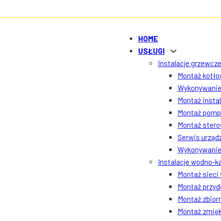
HOME
USŁUGI
Instalacje grzewcze
Montaż kotłow
Wykonywanie 
Montaż insta
Montaż pomp 
Montaż ster
Serwis urządz
Wykonywanie 
Instalacje wodno-k
Montaż sieci
Montaż przyd
Montaż zbior
Montaż zmięk