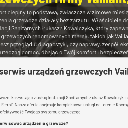
t cieplny to podstawa, zwłaszcza w zimowe miesią
ądzenia grzewcze działały bez zarzutu. Właściciele
alacji Sanitarnych Łukasza Kowalczyka, który zapewn
grzewczych renomowanych marek, takich jak Vaillant
esz przeglądu, diagnostyki, czy naprawy, zespół ek
kuteczną pomoc, dbając o Twój komfort i bezpieczeń
serwis urządzeń grzewczych Vaill
wcze, korzystając z usług Instalacji Sanitarnych Łukasz Kowalczyk, s
 Ferroli. Nasza oferta obejmuje kompleksowe usługi na terenie Kocm
 efektywność Twojego systemu grzewczego.
serwisować urządzenia grzewcze?