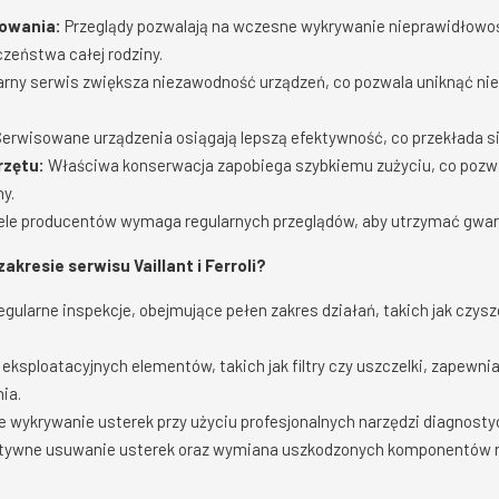
owania:
Przeglądy pozwalają na wczesne wykrywanie nieprawidłowości
czeństwa całej rodziny.
rny serwis zwiększa niezawodność urządzeń, co pozwala uniknąć ni
erwisowane urządzenia osiągają lepszą efektywność, co przekłada si
rzętu:
Właściwa konserwacja zapobiega szybkiemu zużyciu, co pozw
y.
le producentów wymaga regularnych przeglądów, aby utrzymać gwara
kresie serwisu Vaillant i Ferroli?
gularne inspekcje, obejmujące pełen zakres działań, takich jak czys
ksploatacyjnych elementów, takich jak filtry czy uszczelki, zapewn
ia.
e wykrywanie usterek przy użyciu profesjonalnych narzędzi diagnosty
ktywne usuwanie usterek oraz wymiana uszkodzonych komponentów n