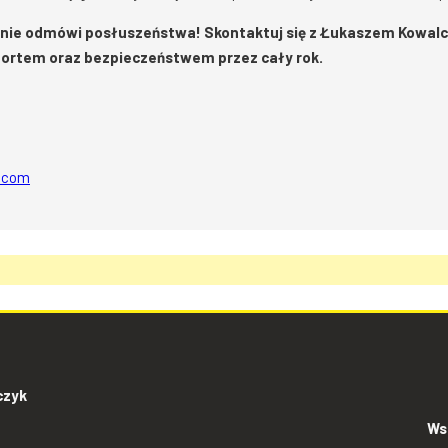
zenie odmówi posłuszeństwa! Skontaktuj się z Łukaszem Kowal
mfortem oraz bezpieczeństwem przez cały rok.
l.com
czyk
Ws