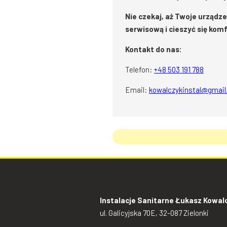
Nie czekaj, aż Twoje urząd
serwisową i cieszyć się ko
Kontakt do nas:
Telefon:
+48 503 191 788
Email:
kowalczykinstal@gmai
Instalacje Sanitarne Łukasz Kowal
ul. Galicyjska 70E, 32-087 Zielonki