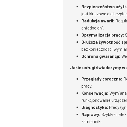
Bezpieczeństwo użytk
jest kluczowe dla bezpie
Redukcja awarii:
Regula
chłodne dni.
Optymalizacja pracy:
S
Dłuższa żywotność sp
bez konieczności wymian
Ochrona gwarancji:
Wie
Jakie usługi świadczymy w za
Przeglądy coroczne:
Re
pracy.
Konserwacja:
Wymiana e
funkcjonowanie urządzen
Diagnostyka:
Precyzyjn
Naprawy:
Szybkie i efe
zamienniki.