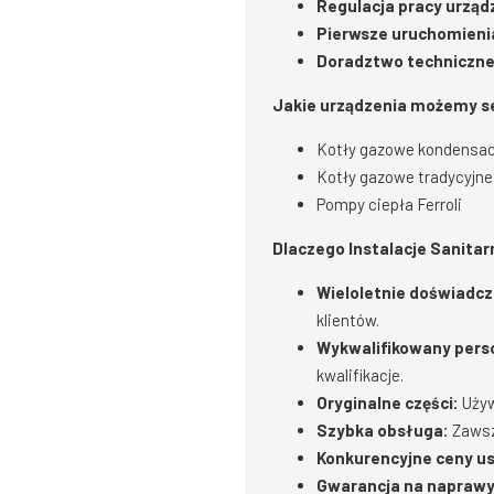
Regulacja pracy urząd
Pierwsze uruchomieni
Doradztwo techniczne
Jakie urządzenia możemy 
Kotły gazowe kondensacyj
Kotły gazowe tradycyjne V
Pompy ciepła Ferroli
Dlaczego Instalacje Sanita
Wieloletnie doświadcz
klientów.
Wykwalifikowany pers
kwalifikacje.
Oryginalne części:
Używ
Szybka obsługa:
Zawsz
Konkurencyjne ceny u
Gwarancja na naprawy