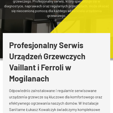
grzewczego. Profesjonalny serwis, który specjalizuje się w
diagnostyce, naprawach oraz regularnych przeglądach, może okazać
się nieocenioną pomocą dla każdego właściciela urządzenia
grzewczego.
Profesjonalny Serwis
Urządzeń Grzewczych
Vaillant i Ferroli w
Mogilanach
Odpowiednio zainstalowane i regularnie serwisowane
urządzenia grzewcze są kluczowe dla komfortowego oraz
efektywnego ogrzewania naszych domów. W Instalacje
Sanitarne Łukasz Kowalczyk świadczymy kompleksowe