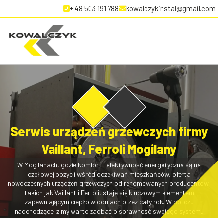
+ 48 503 191 788
kowalczykinstal@gmail.com
Serwis urządzeń grzewczych firmy
Vaillant, Ferroli Mogilany
W Mogilanach, gdzie komfort i efektywność energetyczna są na
czołowej pozycji wśród oczekiwań mieszkańców, oferta
nowoczesnych urządzeń grzewczych od renomowanych producentów,
takich jak Vaillant i Ferroli, staje się kluczowym elementem
zapewniającym ciepło w domach przez cały rok. W obliczu
nadchodzącej zimy warto zadbać o sprawność swojego systemu