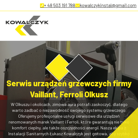
+ 48 503 191 788
kowalczykinstal@gmail.com
Serwis urządzeń grzewczych firmy
Vaillant, Ferroli Olkusz
W Olkuszu i okolicach, zimowa aura potrafi zaskoczyć, dlatego
warto zadbać o niezawodność swojego systemu grzewczego.
Oferujemy profesjonalne usługi serwisowe dla urządzeń
renomowanych marek Vaillant i Ferroli, które gwarantują nie tylko
komfort cieplny, ale także oszczędności energii. Nasza ekipa z
Instalacji Sanitarnych Łukasz Kowalczyk jest gotowa, aby szybko