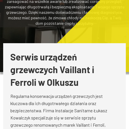
zareagować na wszelkie awarie lub zrealizować coroczny przegląd,
zapewniając długotrwałą i bezpieczną eksploatację Twojego sprzętu
grzewczego. Dzięki naszemu doświadczeniu i fachowej diagnostyce,
możesz mieć pewność, że zimowe chłody nie zaskoczą Cię, a Twój
dom pozostanie ciepły i przytulny.
Serwis urządzeń
grzewczych Vaillant i
Ferroli w Olkuszu
Regularna konserwacja urządzeń grzewczych jest
kluczowa dla ich długotrwałego działania oraz
bezpieczeństwa. Firma Instalacje Sanitarne Łukasz
Kowalczyk specjalizuje się w serwisie sprzętu
grzewczego renomowanych marek Vaillant i Ferroli,