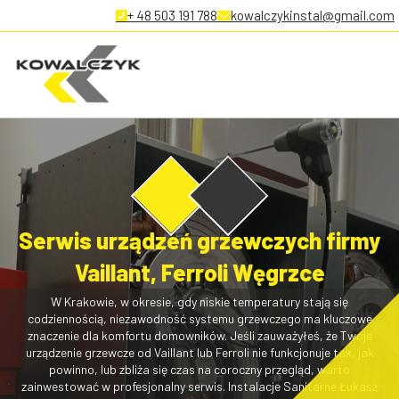
+ 48 503 191 788
kowalczykinstal@gmail.com
Serwis urządzeń grzewczych firmy
Vaillant, Ferroli Węgrzce
W Krakowie, w okresie, gdy niskie temperatury stają się
codziennością, niezawodność systemu grzewczego ma kluczowe
znaczenie dla komfortu domowników. Jeśli zauważyłeś, że Twoje
urządzenie grzewcze od Vaillant lub Ferroli nie funkcjonuje tak, jak
powinno, lub zbliża się czas na coroczny przegląd, warto
zainwestować w profesjonalny serwis. Instalacje Sanitarne Łukasz