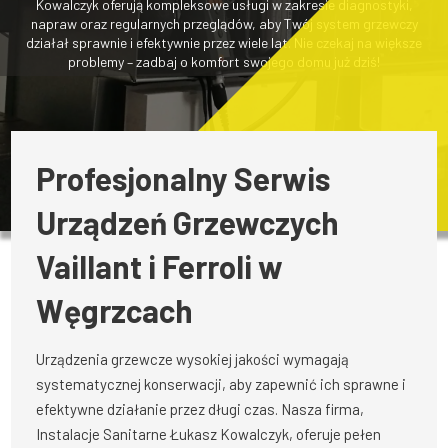
Kowalczyk oferują kompleksowe usługi w zakresie diagnostyki,
napraw oraz regularnych przeglądów, aby Twój system grzewczy
działał sprawnie i efektywnie przez wiele lat. Nie czekaj na większe
problemy – zadbaj o komfort swojego domu już dziś!
Profesjonalny Serwis
Urządzeń Grzewczych
Vaillant i Ferroli w
Węgrzcach
Urządzenia grzewcze wysokiej jakości wymagają
systematycznej konserwacji, aby zapewnić ich sprawne i
efektywne działanie przez długi czas. Nasza firma,
Instalacje Sanitarne Łukasz Kowalczyk, oferuje pełen