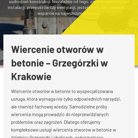
uszkodzeń konstrukcji. Niezależnie od tego, czy planujesz montaż
instalacji, przepustów czy wentylacji, jesteśmy tu, aby zapewnić Ci
wsparcie na najwyższym poziomie.
Wiercenie otworów w
betonie – Grzegórzki w
Krakowie
Wiercenie otworów w betonie to wyspecjalizowana
usługa, która wymaga nie tylko odpowiednich narzędzi,
ale również fachowej wiedzy. Samodzielne próby
wiercenia mogą prowadzić do nieprzewidzianych
problemów oraz zagrożeń. Dlatego oferujemy
kompleksowe usługi wiercenia otworów w betonie w
dzielnicy Grzegórzki i okolicach, wykorzystując