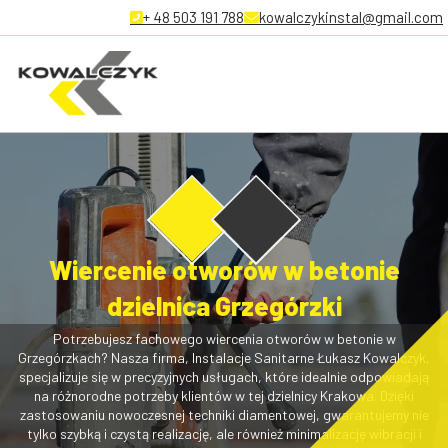
+ 48 503 191 788
kowalczykinstal@gmail.com
Wiercenie otworów w betonie
dzielnica Grzegórzki
Potrzebujesz fachowego wiercenia otworów w betonie w
Grzegórzkach? Nasza firma, Instalacje Sanitarne Łukasz Kowalczyk,
specjalizuje się w precyzyjnych usługach, które idealnie odpowiadają
na różnorodne potrzeby klientów w tej dzielnicy Krakowa. Dzięki
zastosowaniu nowoczesnej techniki diamentowej, gwarantujemy nie
tylko szybką i czystą realizację, ale również minimalizację wibracji i