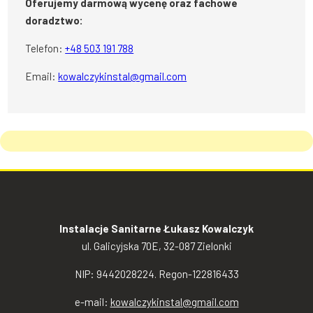
Oferujemy darmową wycenę oraz fachowe
doradztwo:
Telefon:
+48 503 191 788
Email:
kowalczykinstal@gmail.com
Instalacje Sanitarne Łukasz Kowalczyk
ul. Galicyjska 70E, 32-087 Zielonki
NIP: 9442028224. Regon-122816433
e-mail:
kowalczykinstal@gmail.com