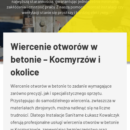
najwyższą starannością, gwarantując jednocześnie minimalne
zakłócenia i czystość pracy. Z naszą pomocą, montaż instalacji czy
wentylacji stanie się prostszy i bardziej efektywny.
Wiercenie otworów w
betonie – Kocmyrzów i
okolice
Wiercenie otworów w betonie to zadanie wymagające
zarówno precyzji, jak i specjalistycznego sprzętu.
Przystępując do samodzielnego wiercenia, zwłaszcza w
materiałach zbrojonych, można natknąć się na liczne
trudności. Dlatego Instalacje Sanitarne Łukasz Kowalczyk
oferują profesjonalne usługi wiercenia otworów w betonie
w Kocmyrzowie, zapewniając bezpieczeństwo oraz