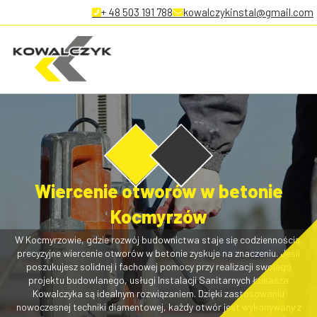
+ 48 503 191 788
kowalczykinstal@gmail.com
Wiercenie otworów w betonie
Kocmyrzów
W Kocmyrzowie, gdzie rozwój budownictwa staje się codziennością,
precyzyjne wiercenie otworów w betonie zyskuje na znaczeniu. Jeśli
poszukujesz solidnej i fachowej pomocy przy realizacji swojego
projektu budowlanego, usługi Instalacji Sanitarnych Łukasza
Kowalczyka są idealnym rozwiązaniem. Dzięki zastosowaniu
nowoczesnej techniki diamentowej, każdy otwór jest wykonywany z