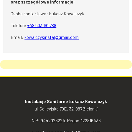
oraz szczegółowe informacje:
Osoba kontaktowa: Łukasz Kowalczyk
Telefon:
+48 503 191 788
Email:
kowalczykinstal@gmail.com
Instalacje Sanitarne Łukasz Kowalczyk
ul. Galicyjska 70E, 32-087 Zielonki
NIP: 9442028224. Regon-122816433