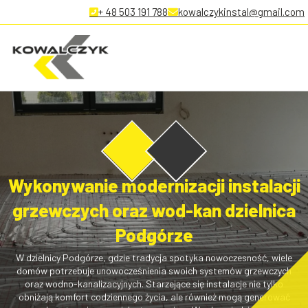
+ 48 503 191 788
kowalczykinstal@gmail.com
Wykonywanie modernizacji instalacji
grzewczych oraz wod-kan dzielnica
Podgórze
W dzielnicy Podgórze, gdzie tradycja spotyka nowoczesność, wiele
domów potrzebuje unowocześnienia swoich systemów grzewczych
oraz wodno-kanalizacyjnych. Starzejące się instalacje nie tylko
obniżają komfort codziennego życia, ale również mogą generować