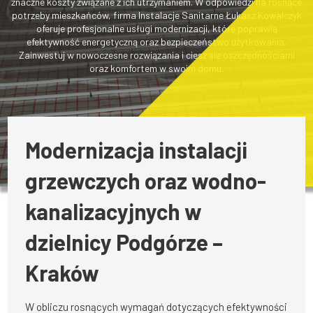
znaczne koszty związane z ich utrzymaniem. W odpowiedzi na rosnące
potrzeby mieszkańców, firma Instalacje Sanitarne Łukasz Kowalczyk
oferuje profesjonalne usługi modernizacji, które poprawią
efektywność energetyczną oraz bezpieczeństwo użytkowania.
Zainwestuj w nowoczesne rozwiązania i ciesz się oszczędnościami
oraz komfortem w swoim domu.
Modernizacja instalacji
grzewczych oraz wodno-
kanalizacyjnych w
dzielnicy Podgórze –
Kraków
W obliczu rosnących wymagań dotyczących efektywności