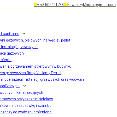
+ 48 503 191 788
kowalczykinstal@gmail.com
 i sanitarne
ni gazowych, olejowych, na węgiel, pellet
instalacji grzewczych
lacji gazowych
ciepła
owania ogrzewaniem strefowym w budynku
eń grzewczych firmy Vaillant, Ferroli
modernizacji instalacji grzewczych oraz wod-kan
analizacyjne
 wodnych, kanalizacyjnych
omowych oczyszczalni ścieków
ników na deszczówkę i szambo
czaczy do wody zakamienionej