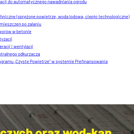
lacji do automatycznego nawadniania ogrodu
chniczne (sprężone powietrze, woda lodowa, ciepło technologiczne)
mieszczeń po zalaniu
worów w betonie
tyzacji
racji i wentylacji
ntralnego odkurzacza
rogramu „Czyste Powietrze” w systemie Prefinansowania
wczych oraz wod-kan