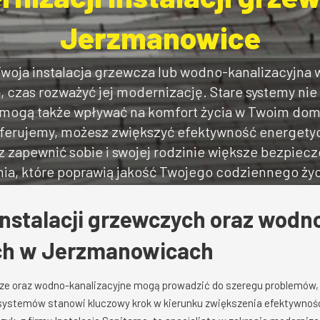
Jerzmanowice
 Twoja instalacja grzewcza lub wodno-kanalizacyjna
a, czas rozważyć jej modernizację. Stare systemy nie
e mogą także wpływać na komfort życia w Twoim do
oferujemy, możesz zwiększyć efektywność energety
z zapewnić sobie i swojej rodzinie większe bezpiec
ia, które poprawią jakość Twojego codziennego ży
instalacji grzewczych oraz wodn
ych w Jerzmanowicach
cze oraz wodno-kanalizacyjne mogą prowadzić do szeregu problemów, 
 systemów stanowi kluczowy krok w kierunku zwiększenia efektywnośc