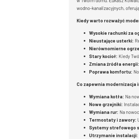
w Twoim domu. Łukasz Kowalczyk
wodno-kanalizacyjnych, oferuj
Kiedy warto rozważyć modern
Wysokie rachunki za o
Nieustające usterki:
Re
Nierównomierne ogrz
Stary kocioł:
Kiedy Twój
Zmiana źródła energii
Poprawa komfortu:
No
Co zapewnia modernizacja i
Wymiana kotła:
Na nowo
Nowe grzejniki:
Instalac
Wymiana rur:
Na nowocz
Termostaty i zawory:
U
Systemy strefowego s
Utrzymanie instalacji: