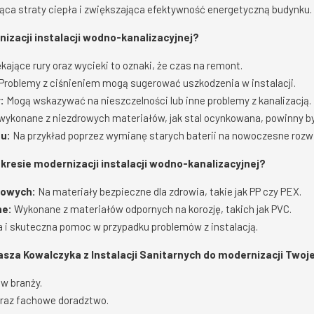
ąca straty ciepła i zwiększająca efektywność energetyczną budynku.
izacji instalacji wodno-kanalizacyjnej?
kające rury oraz wycieki to oznaki, że czas na remont.
Problemy z ciśnieniem mogą sugerować uszkodzenia w instalacji.
:
Mogą wskazywać na nieszczelności lub inne problemy z kanalizacją.
wykonane z niezdrowych materiałów, jak stal ocynkowana, powinny b
u:
Na przykład poprzez wymianę starych baterii na nowoczesne rozw
kresie modernizacji instalacji wodno-kanalizacyjnej?
gowych:
Na materiały bezpieczne dla zdrowia, takie jak PP czy PEX.
ne:
Wykonane z materiałów odpornych na korozję, takich jak PVC.
 i skuteczna pomoc w przypadku problemów z instalacją.
sza Kowalczyka z Instalacji Sanitarnych do modernizacji Two
w branży.
oraz fachowe doradztwo.