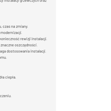
ji instalacji grzewczych oraz
, czas na zmiany.
 modernizacji.
ieczność rewizji instalacji.
 znaczne oszczędności.
maga dostosowania instalacji.
omu.
ła ciepła.
czeniu.