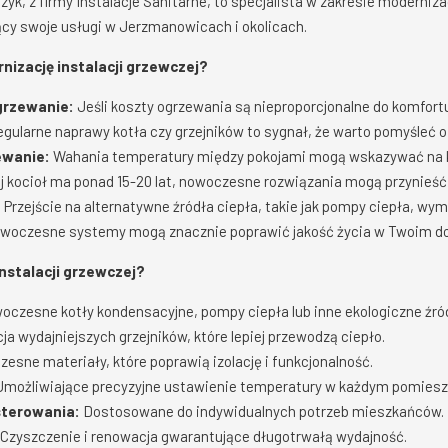
, z firmy Instalacje Sanitarne, to specjalista w zakresie modernizac
ący swoje usługi w Jerzmanowicach i okolicach.
izację instalacji grzewczej?
grzewanie:
Jeśli koszty ogrzewania są nieproporcjonalne do komfortu
gularne naprawy kotła czy grzejników to sygnał, że warto pomyśleć o
ewanie:
Wahania temperatury między pokojami mogą wskazywać na kon
 kocioł ma ponad 15-20 lat, nowoczesne rozwiązania mogą przynieść
:
Przejście na alternatywne źródła ciepła, takie jak pompy ciepła, wy
woczesne systemy mogą znacznie poprawić jakość życia w Twoim d
nstalacji grzewczej?
czesne kotły kondensacyjne, pompy ciepła lub inne ekologiczne źród
ja wydajniejszych grzejników, które lepiej przewodzą ciepło.
esne materiały, które poprawią izolację i funkcjonalność.
możliwiające precyzyjne ustawienie temperatury w każdym pomiesz
terowania:
Dostosowane do indywidualnych potrzeb mieszkańców.
Czyszczenie i renowacja gwarantujące długotrwałą wydajność.