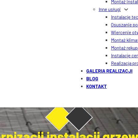
Montaż insta
Inne usługi
Instalacje te
Osuszanie po
Wiercenie ot
Montaż klima
Montaż rekupe
Instalacje ce
Realizacja p
GALERIA REALIZACJI
BLOG
KONTAKT
izacji instalacji grze