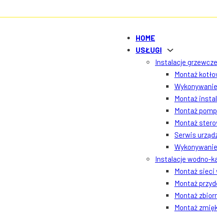
HOME
USŁUGI
Instalacje grzewcze
Montaż kotłow
Wykonywanie 
Montaż insta
Montaż pomp 
Montaż ster
Serwis urządz
Wykonywanie 
Instalacje wodno-k
Montaż sieci
Montaż przyd
Montaż zbior
Montaż zmięk