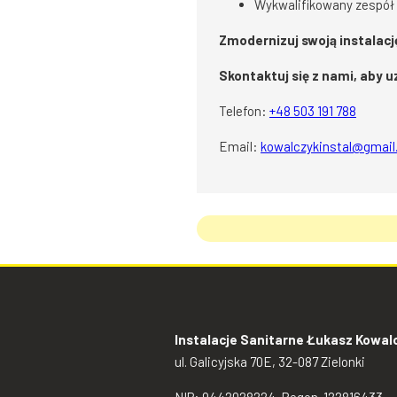
Wykwalifikowany zespół 
Zmodernizuj swoją instalacj
Skontaktuj się z nami, aby
Telefon:
+48 503 191 788
Email:
kowalczykinstal@gmai
Instalacje Sanitarne Łukasz Kowal
ul. Galicyjska 70E, 32-087 Zielonki