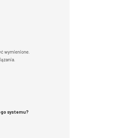
yć wymienione.
iązania.
jego systemu?