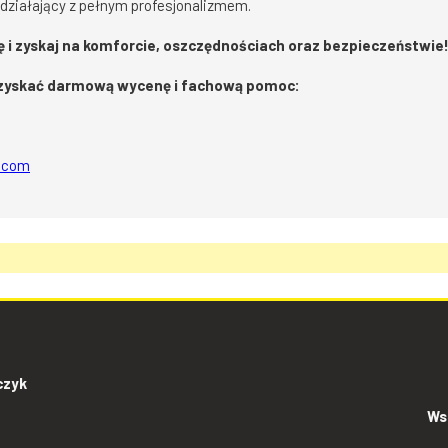
działający z pełnym profesjonalizmem.
ę i zyskaj na komforcie, oszczędnościach oraz bezpieczeństwie
 uzyskać darmową wycenę i fachową pomoc:
l.com
czyk
Ws